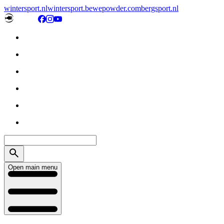
wintersport.nl
wintersport.be
wepowder.com
bergsport.nl
Open main menu