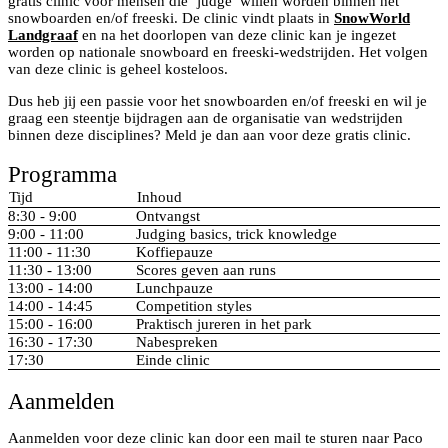
gratis clinic voor mensen die ‘judge’ willen worden binnen het
snowboarden en/of freeski. De clinic vindt plaats in
SnowWorld
Landgraaf
en na het doorlopen van deze clinic kan je ingezet
worden op nationale snowboard en freeski-wedstrijden. Het volgen
van deze clinic is geheel kosteloos.
Dus heb jij een passie voor het snowboarden en/of freeski en wil je
graag een steentje bijdragen aan de organisatie van wedstrijden
binnen deze disciplines? Meld je dan aan voor deze gratis clinic.
Programma
Tijd
Inhoud
8:30 - 9:00
Ontvangst
9:00 - 11:00
Judging basics, trick knowledge
11:00 - 11:30
Koffiepauze
11:30 - 13:00
Scores geven aan runs
13:00 - 14:00
Lunchpauze
14:00 - 14:45
Competition styles
15:00 - 16:00
Praktisch jureren in het park
16:30 - 17:30
Nabespreken
17:30
Einde clinic
Aanmelden
Aanmelden voor deze clinic kan door een mail te sturen naar Paco