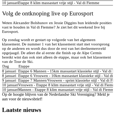
10 januari
Etappe 8 klim massastart vrije stijl - Val di Fiemme
Volg de ontknoping live op Eurosport
Weten Alexander Bolshunov en Jessie Diggins hun leidende posities
vast te houden in Val di Fiemme? Je ziet het dit weekend live bij
Eurosport.
Op zondag wordt er gestart op volgorde van het algemeen
klassement. De nummer 1 van het klassement start met voorsprong
op de anderen en wordt dus door de rest van het deelnemersveld
opgejaagd. De atleet die al eerste die finish op de Alpe Cermis
bereikt wint dan ook niet alleen de etappe, maar ook het klassement
van de Tour de Ski.
Dag
Etappe
8 januari
Etappe 6 Mannen - 15km massastart klassieke stijl - Val di
8 januari
Etappe 6 Vrouwen - 10km massastart klassieke stijl - Val d
9 januari
Etappe 7 Mannen/Vrouwen - sprint klassieke stijl - Val di 
10 januari
Vrouwen - Etappe 8 klim massastart vrije stijl - Val di Fiem
10 januari
Mannen - Etappe 8 klim massastart vrije stijl - Val di Fiemm
Op de hoogte blijven van de Nederlandse Ski Vereniging? Meld je
aan voor de nieuwsbrief!
Laatste nieuws