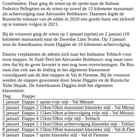
Graubünden. Daar ging de winst op de sprint naar de Italiaan
Federico Pellegrino en de winst op zowel de 15 kilometer massastart
als achtervolging naar Alexander Bolshunov. Daarmee legde de
Russische winnaar van de editie in 2020 een goede basis om zichzelf
op te kunnen volgen in 2021.
Bij de vrouwen ging de winst op 1 januari (sprint) en 2 januari (10
kilometer massastart) naar de Zweedse Linn Svahn. Op 3 januari
won de Amerikaanse Jessie Diggins de 10 kilometer achtervolging.
Daarna verplaatsten de atleten zich naar het Italiaanse Toblach voor
twee etappes. In Zuid-Tirol liet Alexander Bolshunov nog maar eens
zien dat hij de grote favoriet is met nog twee overwinningen. De Rus
staat dan ook aan de leiding in het algemeen klassement
voorafgaand aan de drie etappes in Val di Fiemme. Bij de vrouwen
werden de etappes gewonnen door Jessie Diggins en de Russische
Yulia Stupak. De Amerikaanse Diggins leidt het algemeen
klassement.
Dag
Etappe
1 januari
Etappe 1 sprint vrije stijl - Val Müstair
2 januari
Etappe 2 15km/10km massastart klassieke stijl - Val Müstair
3 januari
Etappe 3 15km/10km achtervolging vrije stijl - Val Müstair
5 januari
Etappe 4 15km/10km vrije stijl - Toblach
6 januari
Etappe 5 15km/10km achtervolging klassieke stijl - Toblach
8 januari
Etappe 6 15km/10km massastart klassieke stijl - Val di Fie
9 januari
Etappe 7 sprint klassieke stijl - Val di Fiemme