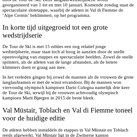
georganiseerd van 1 tot en met 10 januari. Komende zondag staat de
spectaculaire slotetappe, waarbij de atleten in Val di Fiemme de
‘Alpe Cermis’ beklimmen, op het programma.
In korte tijd uitgegroeid tot een grote
wedstrijdserie
De Tour de Ski is met 15 edities een nog relatief jonge
wedstrijdserie, maar staat toch al hoog in aanzien door de snelle
opeenvolging van etappes en spectaculaire beelden. Zowel de snelle
sprinters, als de atleten van de lange afstanden, als de betere
klimmers doen er graag aan mee.
In het verleden gingen bij zowel de mannen als de vrouwen de grote
langlaufnamen er met de winst ervandoor. Bij de mannen won
viervoudig olympisch kampioen Dario Cologna namelijk drie keer
de Tour de Ski, terwijl bij de vrouwen achtvoudig olympisch
kampioen Marit Bjørgen in 2015 de beste bleek.
Val Müstair, Toblach en Val di Fiemme toneel
voor de huidige editie
De atleten hebben inmiddels de etappes in Val Müstair en Toblach
reeds afgewerkt. Val Müstair ligt in de Zwitserse kanton