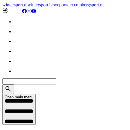
wintersport.nl
wintersport.be
wepowder.com
bergsport.nl
Open main menu