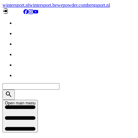
wintersport.nl
wintersport.be
wepowder.com
bergsport.nl
Open main menu