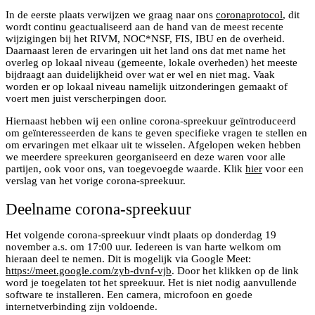
In de eerste plaats verwijzen we graag naar ons
coronaprotocol
, dit
wordt continu geactualiseerd aan de hand van de meest recente
wijzigingen bij het RIVM, NOC*NSF, FIS, IBU en de overheid.
Daarnaast leren de ervaringen uit het land ons dat met name het
overleg op lokaal niveau (gemeente, lokale overheden) het meeste
bijdraagt aan duidelijkheid over wat er wel en niet mag. Vaak
worden er op lokaal niveau namelijk uitzonderingen gemaakt of
voert men juist verscherpingen door.
Hiernaast hebben wij een online corona-spreekuur geïntroduceerd
om geïnteresseerden de kans te geven specifieke vragen te stellen en
om ervaringen met elkaar uit te wisselen. Afgelopen weken hebben
we meerdere spreekuren georganiseerd en deze waren voor alle
partijen, ook voor ons, van toegevoegde waarde. Klik
hier
voor een
verslag van het vorige corona-spreekuur.
Deelname corona-spreekuur
Het volgende corona-spreekuur vindt plaats op donderdag 19
november a.s. om 17:00 uur. Iedereen is van harte welkom om
hieraan deel te nemen. Dit is mogelijk via Google Meet:
https://meet.google.com/zyb-dvnf-vjb
. Door het klikken op de link
word je toegelaten tot het spreekuur. Het is niet nodig aanvullende
software te installeren. Een camera, microfoon en goede
internetverbinding zijn voldoende.