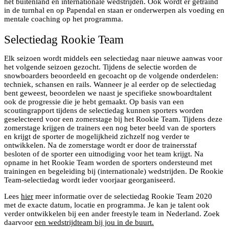
het buitenland en internationale wedstrijden. Ook wordt er getraind
in de turnhal en op Papendal en staan er onderwerpen als voeding en
mentale coaching op het programma.
Selectiedag Rookie Team
Elk seizoen wordt middels een selectiedag naar nieuwe aanwas voor
het volgende seizoen gezocht. Tijdens de selectie worden de
snowboarders beoordeeld en gecoacht op de volgende onderdelen:
techniek, schansen en rails. Wanneer je al eerder op de selectiedag
bent geweest, beoordelen we naast je specifieke snowboardtalent
ook de progressie die je hebt gemaakt. Op basis van een
scoutingrapport tijdens de selectiedag kunnen sporters worden
geselecteerd voor een zomerstage bij het Rookie Team. Tijdens deze
zomerstage krijgen de trainers een nog beter beeld van de sporters
en krijgt de sporter de mogelijkheid zichzelf nog verder te
ontwikkelen. Na de zomerstage wordt er door de trainersstaf
besloten of de sporter een uitnodiging voor het team krijgt. Na
opname in het Rookie Team worden de sporters ondersteund met
trainingen en begeleiding bij (internationale) wedstrijden. De Rookie
Team-selectiedag wordt ieder voorjaar georganiseerd.
Lees
hier
meer informatie over de selectiedag Rookie Team 2020
met de exacte datum, locatie en programma. Je kan je talent ook
verder ontwikkelen bij een ander freestyle team in Nederland. Zoek
daarvoor
een wedstrijdteam bij jou in de buurt.