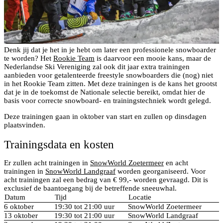
Denk jij dat je het in je hebt om later een professionele snowboarder
te worden? Het
Rookie Team
is daarvoor een mooie kans, maar de
Nederlandse Ski Vereniging zal ook dit jaar extra trainingen
aanbieden voor getalenteerde freestyle snowboarders die (nog) niet
in het Rookie Team zitten. Met deze trainingen is de kans het grootst
dat je in de toekomst de Nationale selectie bereikt, omdat hier de
basis voor correcte snowboard- en trainingstechniek wordt gelegd.
Deze trainingen gaan in oktober van start en zullen op dinsdagen
plaatsvinden.
Trainingsdata en kosten
Er zullen acht trainingen in
SnowWorld Zoetermeer
en acht
trainingen in
SnowWorld Landgraaf
worden georganiseerd. Voor
acht trainingen zal een bedrag van € 99,- worden gevraagd. Dit is
exclusief de baantoegang bij de betreffende sneeuwhal.
Datum
Tijd
Locatie
6 oktober
19:30 tot 21:00 uur
SnowWorld Zoetermeer
13 oktober
19:30 tot 21:00 uur
SnowWorld Landgraaf