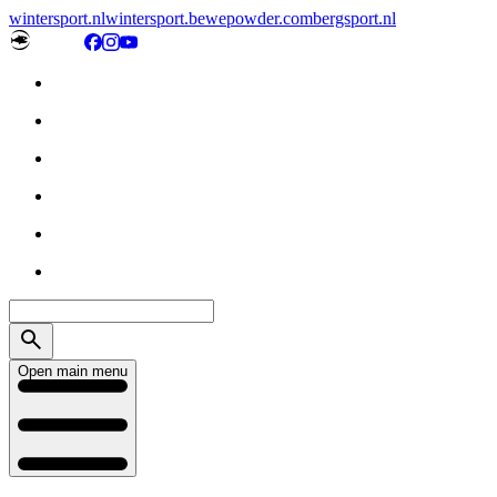
wintersport.nl
wintersport.be
wepowder.com
bergsport.nl
Open main menu