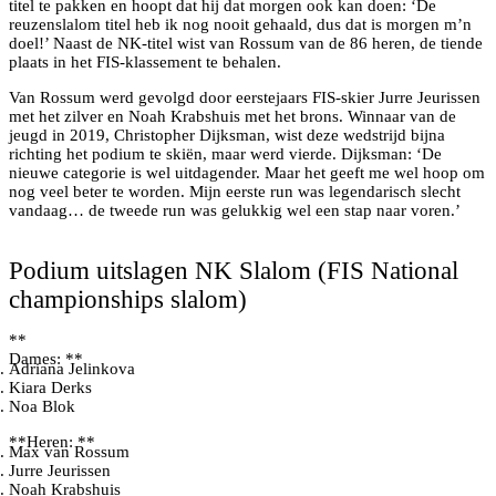
titel te pakken en hoopt dat hij dat morgen ook kan doen: ‘De
reuzenslalom titel heb ik nog nooit gehaald, dus dat is morgen m’n
doel!’ Naast de NK-titel wist van Rossum van de 86 heren, de tiende
plaats in het FIS-klassement te behalen.
Van Rossum werd gevolgd door eerstejaars FIS-skier Jurre Jeurissen
met het zilver en Noah Krabshuis met het brons. Winnaar van de
jeugd in 2019, Christopher Dijksman, wist deze wedstrijd bijna
richting het podium te skiën, maar werd vierde. Dijksman: ‘De
nieuwe categorie is wel uitdagender. Maar het geeft me wel hoop om
nog veel beter te worden. Mijn eerste run was legendarisch slecht
vandaag… de tweede run was gelukkig wel een stap naar voren.’
Herenpodium
Podium uitslagen NK Slalom (FIS National
championships slalom)
**
Dames: **
Adriana Jelinkova
Kiara Derks
Noa Blok
**Heren: **
Max van Rossum
Jurre Jeurissen
Noah Krabshuis