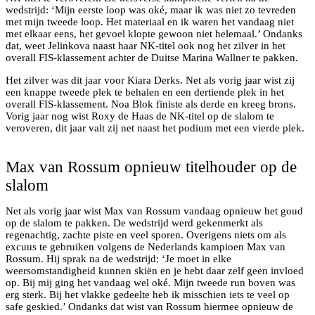
wedstrijd: ‘Mijn eerste loop was oké, maar ik was niet zo tevreden
met mijn tweede loop. Het materiaal en ik waren het vandaag niet
met elkaar eens, het gevoel klopte gewoon niet helemaal.’ Ondanks
dat, weet Jelinkova naast haar NK-titel ook nog het zilver in het
overall FIS-klassement achter de Duitse Marina Wallner te pakken.
Het zilver was dit jaar voor Kiara Derks. Net als vorig jaar wist zij
een knappe tweede plek te behalen en een dertiende plek in het
overall FIS-klassement. Noa Blok finiste als derde en kreeg brons.
Vorig jaar nog wist Roxy de Haas de NK-titel op de slalom te
veroveren, dit jaar valt zij net naast het podium met een vierde plek.
Max van Rossum onderweg naar zijn gouden medaille
Max van Rossum opnieuw titelhouder op de
slalom
Net als vorig jaar wist Max van Rossum vandaag opnieuw het goud
op de slalom te pakken. De wedstrijd werd gekenmerkt als
regenachtig, zachte piste en veel sporen. Overigens niets om als
excuus te gebruiken volgens de Nederlands kampioen Max van
Rossum. Hij sprak na de wedstrijd: ‘Je moet in elke
weersomstandigheid kunnen skiën en je hebt daar zelf geen invloed
op. Bij mij ging het vandaag wel oké. Mijn tweede run boven was
erg sterk. Bij het vlakke gedeelte heb ik misschien iets te veel op
safe geskied.’ Ondanks dat wist van Rossum hiermee opnieuw de