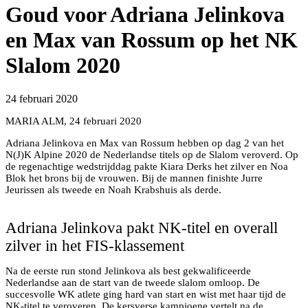
Goud voor Adriana Jelinkova
en Max van Rossum op het NK
Slalom 2020
24 februari 2020
MARIA ALM, 24 februari 2020
Adriana Jelinkova en Max van Rossum hebben op dag 2 van het
N(J)K Alpine 2020 de Nederlandse titels op de Slalom veroverd. Op
de regenachtige wedstrijddag pakte Kiara Derks het zilver en Noa
Blok het brons bij de vrouwen. Bij de mannen finishte Jurre
Jeurissen als tweede en Noah Krabshuis als derde.
Adriana Jelinkova pakt NK-titel
Adriana Jelinkova pakt NK-titel en overall
zilver in het FIS-klassement
Na de eerste run stond Jelinkova als best gekwalificeerde
Nederlandse aan de start van de tweede slalom omloop. De
succesvolle WK atlete ging hard van start en wist met haar tijd de
NK-titel te veroveren. De kersverse kampioene vertelt na de