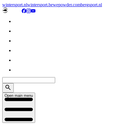
wintersport.nl
wintersport.be
wepowder.com
bergsport.nl
Open main menu