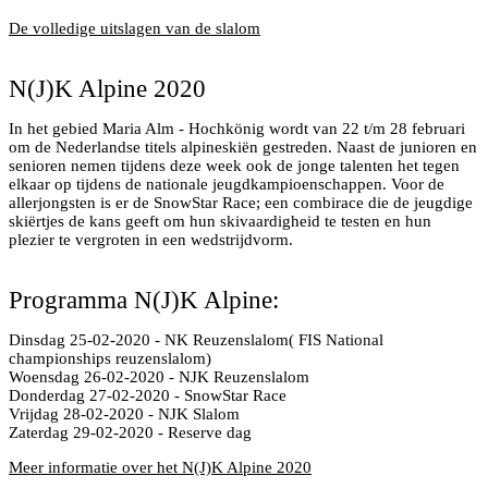
De volledige uitslagen van de slalom
N(J)K Alpine 2020
N(J)K Alpine 2020
In het gebied Maria Alm - Hochkönig wordt van 22 t/m 28 februari
om de Nederlandse titels alpineskiën gestreden. Naast de junioren en
senioren nemen tijdens deze week ook de jonge talenten het tegen
elkaar op tijdens de nationale jeugdkampioenschappen. Voor de
allerjongsten is er de SnowStar Race; een combirace die de jeugdige
skiërtjes de kans geeft om hun skivaardigheid te testen en hun
plezier te vergroten in een wedstrijdvorm.
Jurre Jeurissen onderweg naar het zilver
Programma N(J)K Alpine:
Dinsdag 25-02-2020 - NK Reuzenslalom( FIS National
championships reuzenslalom)
Woensdag 26-02-2020 - NJK Reuzenslalom
Donderdag 27-02-2020 - SnowStar Race
Vrijdag 28-02-2020 - NJK Slalom
Zaterdag 29-02-2020 - Reserve dag
Meer informatie over het N(J)K Alpine 2020