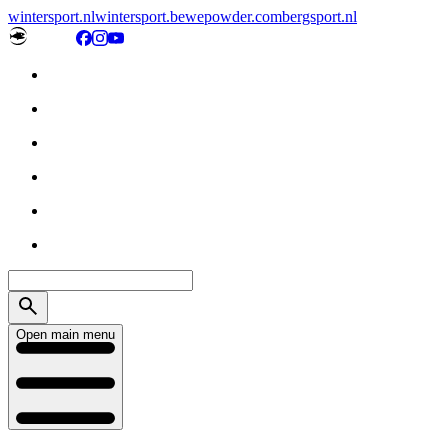
wintersport.nl
wintersport.be
wepowder.com
bergsport.nl
Open main menu