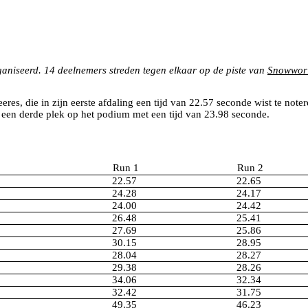
niseerd. 14 deelnemers streden tegen elkaar op de piste van
Snowwor
es, die in zijn eerste afdaling een tijd van 22.57 seconde wist te not
t een derde plek op het podium met een tijd van 23.98 seconde.
Run 1
Run 2
22.57
22.65
24.28
24.17
24.00
24.42
26.48
25.41
27.69
25.86
30.15
28.95
28.04
28.27
29.38
28.26
34.06
32.34
32.42
31.75
49.35
46.23