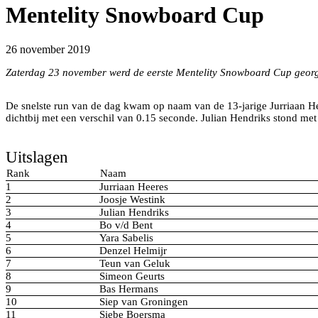
Mentelity Snowboard Cup
26 november 2019
Zaterdag 23 november werd de eerste Mentelity Snowboard Cup georga
Foto door: Maurits Heeres Jr.
De snelste run van de dag kwam op naam van de 13-jarige Jurriaan Heer
dichtbij met een verschil van 0.15 seconde. Julian Hendriks stond me
Foto door: Maurits Heeres Jr.
Uitslagen
Rank
Naam
1
Jurriaan Heeres
2
Joosje Westink
3
Julian Hendriks
4
Bo v/d Bent
5
Yara Sabelis
6
Denzel Helmijr
7
Teun van Geluk
8
Simeon Geurts
9
Bas Hermans
10
Siep van Groningen
11
Siebe Boersma