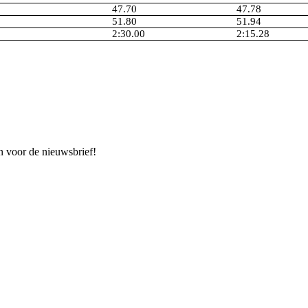
47.70
47.78
51.80
51.94
2:30.00
2:15.28
n voor de nieuwsbrief!