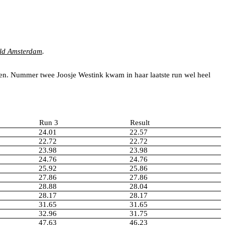
ld Amsterdam
.
eren. Nummer twee Joosje Westink kwam in haar laatste run wel heel
Run 3
Result
24.01
22.57
22.72
22.72
23.98
23.98
24.76
24.76
25.92
25.86
27.86
27.86
28.88
28.04
28.17
28.17
31.65
31.65
32.96
31.75
47.63
46.23