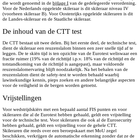
die wordt genoemd in de
bijlage I
van de gedelegeerde verordening.
Voor de Nederlands opgeleide skileraar is dit skileraar niveau IV
(voorheen skileraar B). Voor Oostenrijks opgeleide skileraren is dit
de Landes-skileraar en de Staatliche skileraar.
De inhoud van de CTT test
De CTT bestaat uit twee delen. Bij het eerste deel, de technische test,
dient de skileraar een reuzenslalom binnen een zeer snelle tijd af te
leggen. De te skiën tijd is ten opzichte van de Eurotest weliswaar een
fractie ruimer (19% van de richttijd i.p.v. 18% van de richttijd en de
totstandkoming van de richttijd is aangepast), maar voldoende
reuzenslalomervaring blijft noodzakelijk. Na het behalen van de
reuzenslalom dient de safety-test te worden behaald waarbij
lawinekundige kennis, pieps zoeken en andere belangrijke aspecten
voor de veiligheid in de bergen worden getoetst.
Vrijstellingen
Voor wedstrijdskiërs met een bepaald aantal FIS punten en voor
skileraren die al de Eurotest hebben gehaald, geldt een vrijstelling
voor de technische test. Voor skileraren die ook al de Eurosecurity
hebben gehaald, geldt een vrijstelling voor de gehele CTT.
Skileraren die reeds over een beroepskaart met MoU zegel
beschikken, verkrijgen de automatische erkenning zonder dat ze de