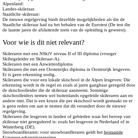
Alpenland:
Landes-skileraar.
Staatliche skileraar:
De nieuwe regelgeving biedt dezelfde mogelijkheden als die de
Staatliche skileraar had na het behalen van de Eurotest (De test die
de laatste jaren de afsluitende toets van de opleiding is geweest).
Voor wie is dit niet relevant?
Skileraren met een NSkiV niveau II of III diploma (vroeger
Skibegeleider en Skileraar-A).
Skileraren met een Anwärterdiploma
Skileraren die met een Oostenrijks diploma in Oostenrijk lesgeven.
Er is geen erkenning nodig.
Skileraren die voor een lokale skischool in de Alpen lesgeven: Die
erkenning wordt in de regel en zoals al jaren gangbaar geregeld door
de skischoolleider die de skileraar aanneemt. Sommige
skischoolleiders nemen wel buitenlands opgeleide skileraren aan en
andere niet. Dat is een keuze die per skischool wordt gemaakt en er
is geen reden om aan te nemen dat dit verandert door de nieuwe
regelgeving.
Skileraren die lesgeven in landen of gebieden waar het beroep van
skileraar niet gereguleerd is: zoals het lesgeven in Nederland of in
Winterberg (DE).
Snowboardleraren: voor snowboardleraren geldt het
bestaande
Europese erkenningsregime
.