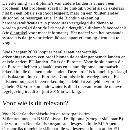
De erkenning van diploma’s van andere landen is al jaren een
probleem. Dat probleem speelt in de praktijk vooral als de skileraar
niet bij een lokale skischool lesgeeft, maar bij een ‘buitenlandse’
skischool of reisorganisatie. In de Richtlijn erkenning
beroepskwalificaties zijn procedures vastgelegd die dienen te
worden gevolgd door de lidstaat die dergelijke diploma’s beoordeelt
(zie
dit artikel
voor meer informatie). Het nadeel van het bestaande
systeem is dat je voor iedere lidstaat apart erkenning dient aan te
vragen.
Sinds het jaar 2000 loopt er parallel aan het wettelijk
erkenningssysteem een proef binnen de eerder genoemde landen en
enkele andere EU-landen. Dit is de Eurotest. Voor de skileraren die
de Eurotest hebben gehaald, was en is hun diploma automatisch
erkend in alle deelnemende landen. Deze proef is kennelijk geslaagd
en is daarom door de Europese Commissie in overleg met de EU-
lidstaten omgezet in een erkenningsbeleid dat zal gelden voor de
gehele EU. Voor komende winter is dit al relevant want de nieuwe
regelgeving treedt 24 juni 2019 in werking.
Voor wie is dit relevant?
Voor Nederlandse skischolen en reisorganisaties.
Skileraren met een NSkiV niveau IV diploma (vroeger skileraar B)
die voor een Nederlandse organisatie lesgeven in de EU-Alpen.
Oostenrijks opgeleide skileraar die wil lesgeven in een ander EU-