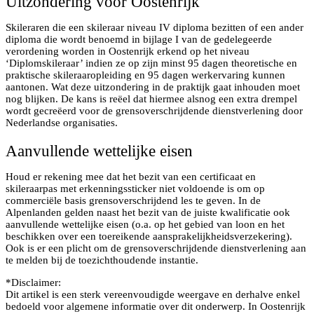
Uitzondering voor Oostenrijk
Skileraren die een skileraar niveau IV diploma bezitten of een ander
diploma die wordt benoemd in bijlage I van de gedelegeerde
verordening worden in Oostenrijk erkend op het niveau
‘Diplomskileraar’ indien ze op zijn minst 95 dagen theoretische en
praktische skileraaropleiding en 95 dagen werkervaring kunnen
aantonen. Wat deze uitzondering in de praktijk gaat inhouden moet
nog blijken. De kans is reëel dat hiermee alsnog een extra drempel
wordt gecreëerd voor de grensoverschrijdende dienstverlening door
Nederlandse organisaties.
Aanvullende wettelijke eisen
Houd er rekening mee dat het bezit van een certificaat en
skileraarpas met erkenningssticker niet voldoende is om op
commerciële basis grensoverschrijdend les te geven. In de
Alpenlanden gelden naast het bezit van de juiste kwalificatie ook
aanvullende wettelijke eisen (o.a. op het gebied van loon en het
beschikken over een toereikende aansprakelijkheidsverzekering).
Ook is er een plicht om de grensoverschrijdende dienstverlening aan
te melden bij de toezichthoudende instantie.
*Disclaimer:
Dit artikel is een sterk vereenvoudigde weergave en derhalve enkel
bedoeld voor algemene informatie over dit onderwerp. In Oostenrijk