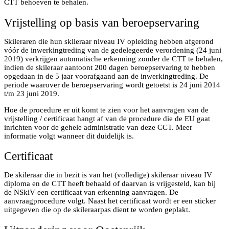
CTT behoeven te behalen.
Vrijstelling op basis van beroepservaring
Skileraren die hun skileraar niveau IV opleiding hebben afgerond
vóór de inwerkingtreding van de gedelegeerde verordening (24 juni
2019) verkrijgen automatische erkenning zonder de CTT te behalen,
indien de skileraar aantoont 200 dagen beroepservaring te hebben
opgedaan in de 5 jaar voorafgaand aan de inwerkingtreding. De
periode waarover de beroepservaring wordt getoetst is 24 juni 2014
t/m 23 juni 2019.
Hoe de procedure er uit komt te zien voor het aanvragen van de
vrijstelling / certificaat hangt af van de procedure die de EU gaat
inrichten voor de gehele administratie van deze CCT. Meer
informatie volgt wanneer dit duidelijk is.
Certificaat
De skileraar die in bezit is van het (volledige) skileraar niveau IV
diploma en de CTT heeft behaald of daarvan is vrijgesteld, kan bij
de NSkiV een certificaat van erkenning aanvragen. De
aanvraagprocedure volgt. Naast het certificaat wordt er een sticker
uitgegeven die op de skileraarpas dient te worden geplakt.