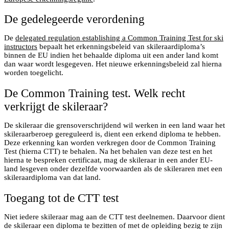
De gedelegeerde verordening
De
delegated regulation establishing a Common Training Test for ski
instructors
bepaalt het erkenningsbeleid van skileraardiploma’s
binnen de EU indien het behaalde diploma uit een ander land komt
dan waar wordt lesgegeven. Het nieuwe erkenningsbeleid zal hierna
worden toegelicht.
De Common Training test. Welk recht
verkrijgt de skileraar?
De skileraar die grensoverschrijdend wil werken in een land waar het
skileraarberoep gereguleerd is, dient een erkend diploma te hebben.
Deze erkenning kan worden verkregen door de Common Training
Test (hierna CTT) te behalen. Na het behalen van deze test en het
hierna te bespreken certificaat, mag de skileraar in een ander EU-
land lesgeven onder dezelfde voorwaarden als de skileraren met een
skileraardiploma van dat land.
Toegang tot de CTT test
Niet iedere skileraar mag aan de CTT test deelnemen. Daarvoor dient
de skileraar een diploma te bezitten of met de opleiding bezig te zijn