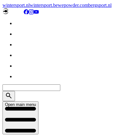
wintersport.nl
wintersport.be
wepowder.com
bergsport.nl
Open main menu