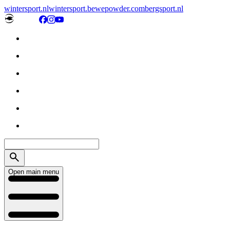
wintersport.nl
wintersport.be
wepowder.com
bergsport.nl
Open main menu