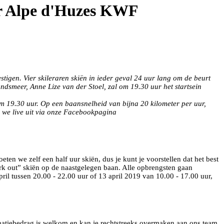
or Alpe d'Huzes KWF
igen. Vier skileraren skiën in ieder geval 24 uur lang om de beurt
dsmeer, Anne Lize van der Stoel, zal om 19.30 uur het startsein
m 19.30 uur. Op een baansnelheid van bijna 20 kilometer per uur,
 we live uit via onze Facebookpagina
ten we zelf een half uur skiën, dus je kunt je voorstellen dat het best
rk out” skiën op de naastgelegen baan. Alle opbrengsten gaan
il tussen 20.00 - 22.00 uur of 13 april 2019 van 10.00 - 17.00 uur,
donatiebedrag is welkom en kan je rechtstreeks overmaken aan ons team