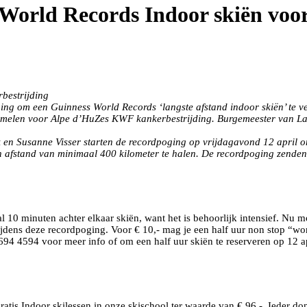
World Records Indoor skiën vo
bestrijding
ng om een Guinness World Records ‘langste afstand indoor skiën’ te vest
zamelen voor Alpe d’HuZes KWF kankerbestrijding. Burgemeester van Lan
 en Susanne Visser starten de recordpoging op vrijdagavond 12 april o
n afstand van minimaal 400 kilometer te halen. De recordpoging zenden
 10 minuten achter elkaar skiën, want het is behoorlijk intensief. Nu moe
jdens deze recordpoging. Voor € 10,- mag je een half uur non stop “wo
4 4594 voor meer info of om een half uur skiën te reserveren op 12 apr
ratis Indoor skilessen in onze skischool ter waarde van € 96,-. Ieder 