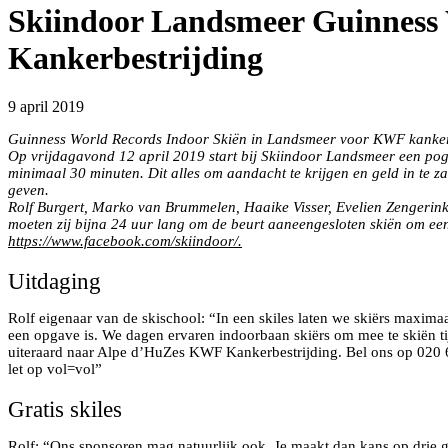
Skiindoor Landsmeer Guinness 
Kankerbestrijding
9 april 2019
Guinness World Records Indoor Skiën in Landsmeer voor KWF kanker
Op vrijdagavond 12 april 2019 start bij Skiindoor Landsmeer een pogi
minimaal 30 minuten. Dit alles om aandacht te krijgen en geld in te 
geven.
Rolf Burgert, Marko van Brummelen, Haaike Visser, Evelien Zengerink
moeten zij bijna 24 uur lang om de beurt aaneengesloten skiën om ee
https://www.facebook.com/skiindoor/.
Uitdaging
Rolf eigenaar van de skischool: “In een skiles laten we skiërs maximaal
een opgave is. We dagen ervaren indoorbaan skiërs om mee te skiën ti
uiteraard naar Alpe d’HuZes KWF Kankerbestrijding. Bel ons op 020 69
let op vol=vol”
Gratis skiles
Rolf: “Ons sponsoren mag natuurlijk ook. Je maakt dan kans op drie g