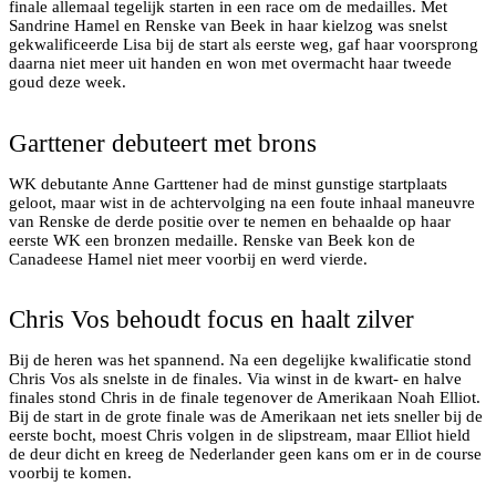
finale allemaal tegelijk starten in een race om de medailles. Met
Sandrine Hamel en Renske van Beek in haar kielzog was snelst
gekwalificeerde Lisa bij de start als eerste weg, gaf haar voorsprong
daarna niet meer uit handen en won met overmacht haar tweede
WK Podium met goud voor Lisa Bunschoten en brons
goud deze week.
voor debutant Anne Garttener. Foto Natasja Vos
Garttener debuteert met brons
WK debutante Anne Garttener had de minst gunstige startplaats
geloot, maar wist in de achtervolging na een foute inhaal maneuvre
van Renske de derde positie over te nemen en behaalde op haar
eerste WK een bronzen medaille. Renske van Beek kon de
Chris Vos in opperste concentratie voor zijn finales.
Canadeese Hamel niet meer voorbij en werd vierde.
Foto Natasja Vos
Chris Vos behoudt focus en haalt zilver
Bij de heren was het spannend. Na een degelijke kwalificatie stond
Chris Vos als snelste in de finales. Via winst in de kwart- en halve
finales stond Chris in de finale tegenover de Amerikaan Noah Elliot.
Bij de start in de grote finale was de Amerikaan net iets sneller bij de
eerste bocht, moest Chris volgen in de slipstream, maar Elliot hield
de deur dicht en kreeg de Nederlander geen kans om er in de course
Chris Vos op het podium met zilver op het WK in
voorbij te komen.
Finalnd. Foto Natasja Vos