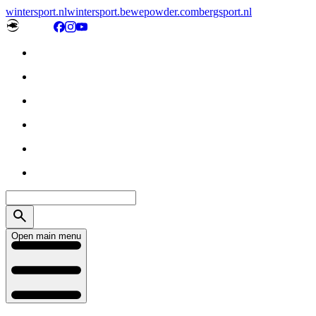
wintersport.nl
wintersport.be
wepowder.com
bergsport.nl
Open main menu