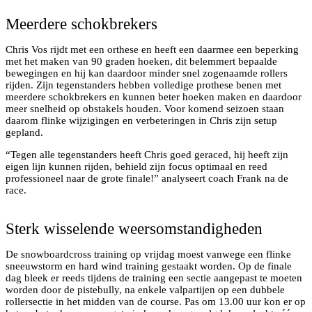
Meerdere schokbrekers
Chris Vos rijdt met een orthese en heeft een daarmee een beperking
met het maken van 90 graden hoeken, dit belemmert bepaalde
bewegingen en hij kan daardoor minder snel zogenaamde rollers
rijden. Zijn tegenstanders hebben volledige prothese benen met
meerdere schokbrekers en kunnen beter hoeken maken en daardoor
meer snelheid op obstakels houden. Voor komend seizoen staan
daarom flinke wijzigingen en verbeteringen in Chris zijn setup
gepland.
“Tegen alle tegenstanders heeft Chris goed geraced, hij heeft zijn
eigen lijn kunnen rijden, behield zijn focus optimaal en reed
professioneel naar de grote finale!” analyseert coach Frank na de
Wereldkampioen Lisa en vice-wereldkampioen Chris
race.
genieten van dit WK. Foto Natasja Vos
Sterk wisselende weersomstandigheden
De snowboardcross training op vrijdag moest vanwege een flinke
sneeuwstorm en hard wind training gestaakt worden. Op de finale
dag bleek er reeds tijdens de training een sectie aangepast te moeten
worden door de pistebully, na enkele valpartijen op een dubbele
rollersectie in het midden van de course. Pas om 13.00 uur kon er op