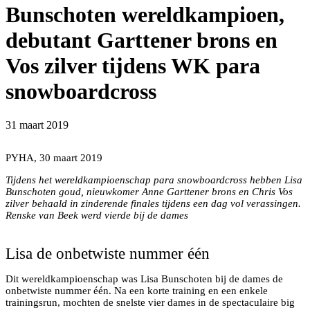
Bunschoten wereldkampioen,
debutant Garttener brons en
Vos zilver tijdens WK para
snowboardcross
31 maart 2019
Lisa Bunschoten op weg naar goud. Foto Natasja Vos
PYHA, 30 maart 2019
Tijdens het wereldkampioenschap para snowboardcross hebben Lisa
Bunschoten goud, nieuwkomer Anne Garttener brons en Chris Vos
zilver behaald in zinderende finales tijdens een dag vol verassingen.
Lisa Bunschoten viert goud op het WK para
Renske van Beek werd vierde bij de dames
snowboardcross. Foto Natasja Vos
Lisa de onbetwiste nummer één
Dit wereldkampioenschap was Lisa Bunschoten bij de dames de
onbetwiste nummer één. Na een korte training en een enkele
trainingsrun, mochten de snelste vier dames in de spectaculaire big