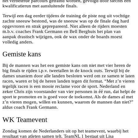
het verbeterde parcours getraind worden, gevolgd door slechts één
kwalificatierun met aansluitende finals.
Terwijl een dag eerder tijdens de training de piste nog uit vochtige
zachte sneeuw bestond, was de sneeuw was op de finale dag hard
opgevroren en strak geprepareerd. Niet alleen de rijders moesten
m.b.v. coaches Frank Germann en Bell Berghuis het plan van
aanpak drastisch wijzigen, ook de wax onder de boards moest
volledig anders.
Gemiste kans
Bij de mannen was het een gemiste kans om niet met vier heren de
big finals te rijden i.p.v. tweetallen in de knock outs. Terwijl bij de
dames unaniem door alle landen besloten werd om ze samen te laten
racen, waren er bij de heren landen tegen dit format. “Met z’n vieren
tegelijk racen is een mooie reclame voor de sport. Nederland en
zeker Chris zijn voorstander van vier personen in éé run, dat helpt de
sport te promoten en is goed voor de toekomst. Als de dames al met
z’n vieren mogen, willen en kunnen, waarom de mannen dan niet?”
aldus coach Frank Germann.
WK Teamevent
Zondag komen de Nederlanders uit op het teamevent, waarbij het
resultaat van atleten samen telt. TeamNL 1 bestaat uit Lisa