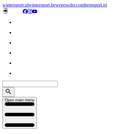
wintersport.nl
wintersport.be
wepowder.com
bergsport.nl
Open main menu