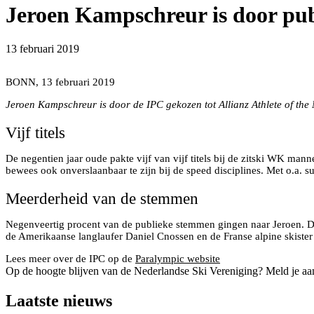
Jeroen Kampschreur is door publ
13 februari 2019
Jeroen Kampschreur Allianz Atleet van de maand na 5 wereldtit
BONN, 13 februari 2019
Jeroen Kampschreur is door de IPC gekozen tot Allianz Athlete of th
Vijf titels
De negentien jaar oude pakte vijf van vijf titels bij de zitski WK man
bewees ook onverslaanbaar te zijn bij de speed disciplines. Met o.a. 
Meerderheid van de stemmen
Negenveertig procent van de publieke stemmen gingen naar Jeroen. De 
de Amerikaanse langlaufer Daniel Cnossen en de Franse alpine skiste
Lees meer over de IPC op de
Paralympic website
Op de hoogte blijven van de Nederlandse Ski Vereniging? Meld je aa
Laatste nieuws