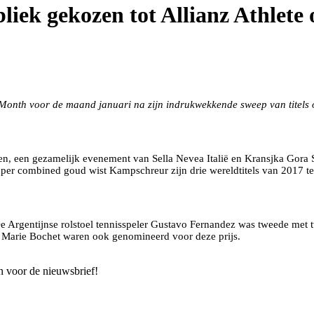
iek gekozen tot Allianz Athlete
els
e Month voor de maand januari na zijn indrukwekkende sweep van titel
nen, een gezamelijk evenement van Sella Nevea Italië en Kransjka Gora S
super combined goud wist Kampschreur zijn drie wereldtitels van 2017 t
Argentijnse rolstoel tennisspeler Gustavo Fernandez was tweede met tw
r Marie Bochet waren ook genomineerd voor deze prijs.
n voor de nieuwsbrief!