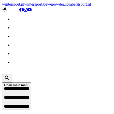
wintersport.nl
wintersport.be
wepowder.com
bergsport.nl
Open main menu