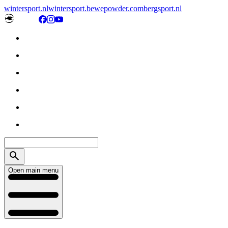
wintersport.nl
wintersport.be
wepowder.com
bergsport.nl
Open main menu