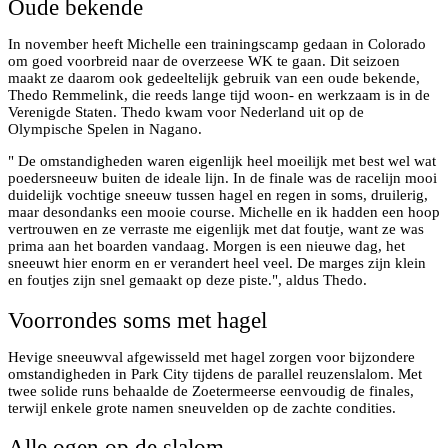
Oude bekende
In november heeft Michelle een trainingscamp gedaan in Colorado
om goed voorbreid naar de overzeese WK te gaan. Dit seizoen
maakt ze daarom ook gedeeltelijk gebruik van een oude bekende,
Thedo Remmelink, die reeds lange tijd woon- en werkzaam is in de
Verenigde Staten. Thedo kwam voor Nederland uit op de
Olympische Spelen in Nagano.
" De omstandigheden waren eigenlijk heel moeilijk met best wel wat
poedersneeuw buiten de ideale lijn. In de finale was de racelijn mooi
duidelijk vochtige sneeuw tussen hagel en regen in soms, druilerig,
maar desondanks een mooie course. Michelle en ik hadden een hoop
vertrouwen en ze verraste me eigenlijk met dat foutje, want ze was
prima aan het boarden vandaag. Morgen is een nieuwe dag, het
sneeuwt hier enorm en er verandert heel veel. De marges zijn klein
en foutjes zijn snel gemaakt op deze piste.", aldus Thedo.
Voorrondes soms met hagel
Hevige sneeuwval afgewisseld met hagel zorgen voor bijzondere
omstandigheden in Park City tijdens de parallel reuzenslalom. Met
twee solide runs behaalde de Zoetermeerse eenvoudig de finales,
terwijl enkele grote namen sneuvelden op de zachte condities.
Alle ogen op de slalom