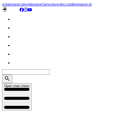
wintersport.nl
wintersport.be
wepowder.com
bergsport.nl
Open main menu