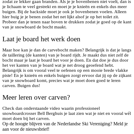
zodat ze lekker gaan branden. Als je je bovenbenen niet voelt, dan is
je lichaam te veel gestrekt en moet je je knieën en enkels dus meer
buigen. Bij de backside moet je ook je bovenbenen voelen. Alleen
hier buig je je benen zodat het net lijkt alsof je op het toilet zit.
Probeer dan je tenen naar boven te drukken zodat je goed op de kant
van je snowboard de bocht maakt.
Laat je board het werk doen
Maar hoe kan je dan de carvebocht maken? Belangrijk is dat je langs
de taillering (de kanten) van je board rijdt. Je maakt dus niet zelf de
bocht maar je laat je board het voor je doen. En dat doe je dus door
het ver kanten van je board wat je net droog geoefend hebt.
Belangrijk is om vooral veel te oefenen op een mooie brede vlakke
piste! En je knieën en enkels buigen zorgt ervoor dat jij op de zijkant
van je snowboard komt, precies wat je moet doen goed te leren
carven. Buigen dus!
Meer leren over carven?
Check dan onderstaande video waarin professioneel
snowboardcrosser Bell Berghuis je laat zien wat je niet en vooral wél
moet doen bij het carven.
Op de hoogte blijven van de Nederlandse Ski Vereniging? Meld je
aan voor de nieuwsbrief!