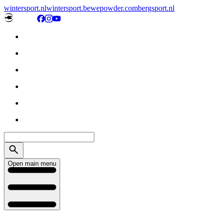
wintersport.nl
wintersport.be
wepowder.com
bergsport.nl
Open main menu