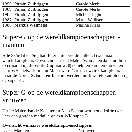
1990
Pirmin Zurbriggen
Carole Merle
1989
Pirmin Zurbriggen
Carole Merle
1988
Pirmin Zurbriggen
Michela Figini
1987
Pirmin Zurbriggen
Maria Walliser
1986
Markus Wasmeier
Marina Kiehl
Super-G op de wereldkampioenschappen -
mannen
Atle Skårdal en Stephan Eberharter werden allebei tweemaal
wereldkampioen. Opvallender is dat Maier, Svindal en Jansrud hun
overmacht op de World Cup nauwelijks hebben kunnen omzetten
naar WK-titels. Hermann Maier werd één keer wereldkampioen,
maar de Noren Svindal en Jansrud werden nooit wereldkampioen op
de super-G.
Super-G op de wereldkampioenschappen -
vrouwen
Ulrike Maier, Isolde Kostner en Anja Pärson wonnen alledrie twee
keer een gouden medaille op een WK super-G.
Overzicht winnaars wereldkampioenschappen:
Jaar
Mannen
Vrouwen