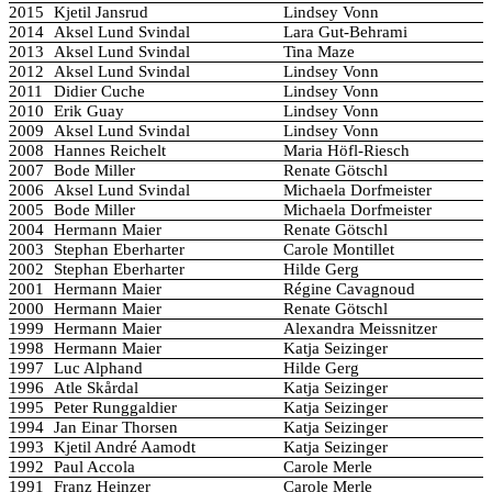
2015
Kjetil Jansrud
Lindsey Vonn
2014
Aksel Lund Svindal
Lara Gut-Behrami
2013
Aksel Lund Svindal
Tina Maze
2012
Aksel Lund Svindal
Lindsey Vonn
2011
Didier Cuche
Lindsey Vonn
2010
Erik Guay
Lindsey Vonn
2009
Aksel Lund Svindal
Lindsey Vonn
2008
Hannes Reichelt
Maria Höfl-Riesch
2007
Bode Miller
Renate Götschl
2006
Aksel Lund Svindal
Michaela Dorfmeister
2005
Bode Miller
Michaela Dorfmeister
2004
Hermann Maier
Renate Götschl
2003
Stephan Eberharter
Carole Montillet
2002
Stephan Eberharter
Hilde Gerg
2001
Hermann Maier
Régine Cavagnoud
2000
Hermann Maier
Renate Götschl
1999
Hermann Maier
Alexandra Meissnitzer
1998
Hermann Maier
Katja Seizinger
1997
Luc Alphand
Hilde Gerg
1996
Atle Skårdal
Katja Seizinger
1995
Peter Runggaldier
Katja Seizinger
1994
Jan Einar Thorsen
Katja Seizinger
1993
Kjetil André Aamodt
Katja Seizinger
1992
Paul Accola
Carole Merle
1991
Franz Heinzer
Carole Merle