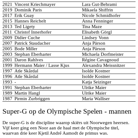
2021
Vincent Kriechmayer
Lara Gut-Behrami
2019
Dominik Paris
Mikaela Shiffrin
2017
Erik Guay
Nicole Schmidhofer
2015
Hannes Reichelt
Anna Fenninger
2013
Ted Ligety
Tina Maze
2011
Christof Innerhofer
Elisabeth Görgl
2009
Didier Cuche
Lindsey Vonn
2007
Patrick Staudacher
Anja Pärson
2005
Bode Miller
Anja Pärson
2003
Stephan Eberharter
Michaela Dorfmeister
2001
Daron Rahlves
Régine Cavagnoud
1999
Hermann Maier / Lasse Kjus
Alexandra Meissnitzer
1997
Atle Skårdal
Isolde Kostner
1996
Atle Skårdal
Isolde Kostner
1993
-
Katja Seizinger
1991
Stephan Eberharter
Ulrike Maier
1989
Martin Hangl
Ulrike Maier
1987
Pirmin Zurbriggen
Maria Walliser
Super-G op de Olympische Spelen - mannen
De super-G is de discipline waarop skiërs uit Noorwegen heersen.
Vijf keer ging een Noor aan de haal met de Olympische titel,
waarvan drie keer Kjetil André Aamodt de primus was.