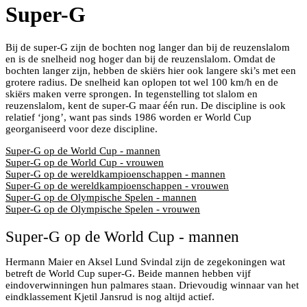
Super-G
Bij de super-G zijn de bochten nog langer dan bij de reuzenslalom
en is de snelheid nog hoger dan bij de reuzenslalom. Omdat de
bochten langer zijn, hebben de skiërs hier ook langere ski’s met een
grotere radius. De snelheid kan oplopen tot wel 100 km/h en de
skiërs maken verre sprongen. In tegenstelling tot slalom en
reuzenslalom, kent de super-G maar één run. De discipline is ook
relatief ‘jong’, want pas sinds 1986 worden er World Cup
georganiseerd voor deze discipline.
Super-G op de World Cup - mannen
Super-G op de World Cup - vrouwen
Super-G op de wereldkampioenschappen - mannen
Super-G op de wereldkampioenschappen - vrouwen
Super-G op de Olympische Spelen - mannen
Super-G op de Olympische Spelen - vrouwen
Super-G op de World Cup - mannen
Hermann Maier en Aksel Lund Svindal zijn de zegekoningen wat
betreft de World Cup super-G. Beide mannen hebben vijf
eindoverwinningen hun palmares staan. Drievoudig winnaar van het
eindklassement Kjetil Jansrud is nog altijd actief.