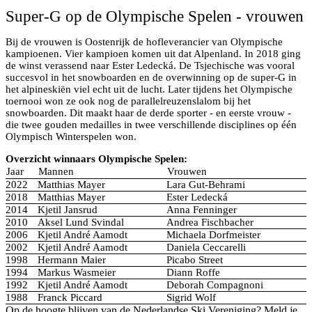
Super-G op de Olympische Spelen - vrouwen
Bij de vrouwen is Oostenrijk de hofleverancier van Olympische
kampioenen. Vier kampioen komen uit dat Alpenland. In 2018 ging
de winst verassend naar Ester Ledecká. De Tsjechische was vooral
succesvol in het snowboarden en de overwinning op de super-G in
het alpineskiën viel echt uit de lucht. Later tijdens het Olympische
toernooi won ze ook nog de parallelreuzenslalom bij het
snowboarden. Dit maakt haar de derde sporter - en eerste vrouw -
die twee gouden medailles in twee verschillende disciplines op één
Olympisch Winterspelen won.
Overzicht winnaars Olympische Spelen:
Jaar
Mannen
Vrouwen
2022
Matthias Mayer
Lara Gut-Behrami
2018
Matthias Mayer
Ester Ledecká
2014
Kjetil Jansrud
Anna Fenninger
2010
Aksel Lund Svindal
Andrea Fischbacher
2006
Kjetil André Aamodt
Michaela Dorfmeister
2002
Kjetil André Aamodt
Daniela Ceccarelli
1998
Hermann Maier
Picabo Street
1994
Markus Wasmeier
Diann Roffe
1992
Kjetil André Aamodt
Deborah Compagnoni
1988
Franck Piccard
Sigrid Wolf
Op de hoogte blijven van de Nederlandse Ski Vereniging? Meld je