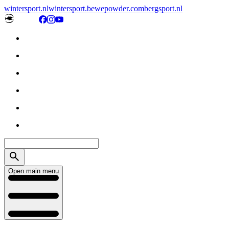
wintersport.nl
wintersport.be
wepowder.com
bergsport.nl
Open main menu