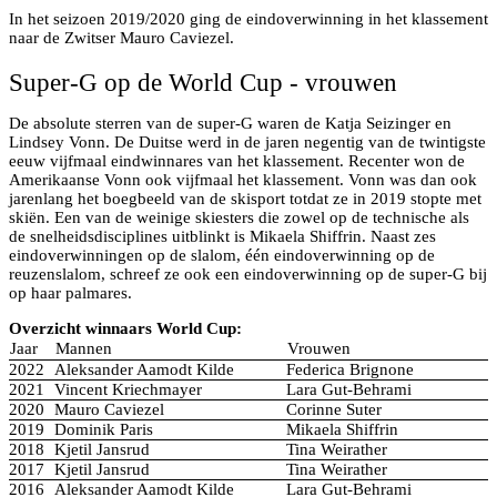
In het seizoen 2019/2020 ging de eindoverwinning in het klassement
naar de Zwitser Mauro Caviezel.
Super-G op de World Cup - vrouwen
De absolute sterren van de super-G waren de Katja Seizinger en
Lindsey Vonn. De Duitse werd in de jaren negentig van de twintigste
eeuw vijfmaal eindwinnares van het klassement. Recenter won de
Amerikaanse Vonn ook vijfmaal het klassement. Vonn was dan ook
jarenlang het boegbeeld van de skisport totdat ze in 2019 stopte met
skiën. Een van de weinige skiesters die zowel op de technische als
de snelheidsdisciplines uitblinkt is Mikaela Shiffrin. Naast zes
eindoverwinningen op de slalom, één eindoverwinning op de
reuzenslalom, schreef ze ook een eindoverwinning op de super-G bij
op haar palmares.
Overzicht winnaars World Cup:
Jaar
Mannen
Vrouwen
2022
Aleksander Aamodt Kilde
Federica Brignone
2021
Vincent Kriechmayer
Lara Gut-Behrami
2020
Mauro Caviezel
Corinne Suter
2019
Dominik Paris
Mikaela Shiffrin
2018
Kjetil Jansrud
Tina Weirather
2017
Kjetil Jansrud
Tina Weirather
2016
Aleksander Aamodt Kilde
Lara Gut-Behrami