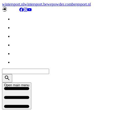
wintersport.nl
wintersport.be
wepowder.com
bergsport.nl
Open main menu