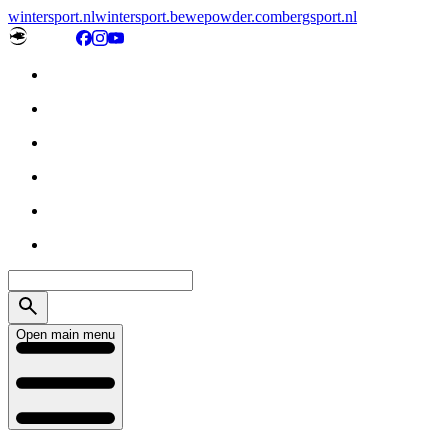
wintersport.nl
wintersport.be
wepowder.com
bergsport.nl
Open main menu