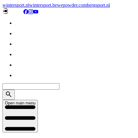
wintersport.nl
wintersport.be
wepowder.com
bergsport.nl
Open main menu