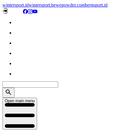
wintersport.nl
wintersport.be
wepowder.com
bergsport.nl
Open main menu