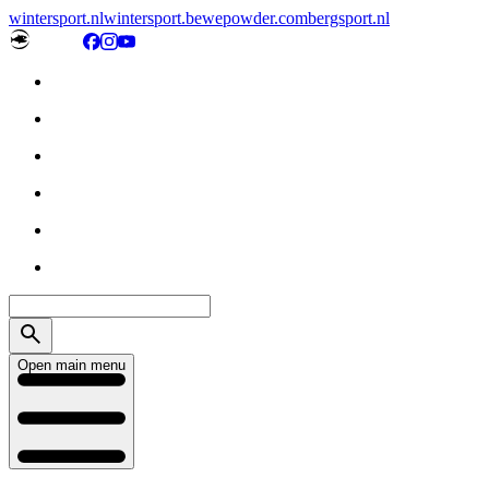
wintersport.nl
wintersport.be
wepowder.com
bergsport.nl
Open main menu