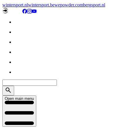
wintersport.nl
wintersport.be
wepowder.com
bergsport.nl
Open main menu