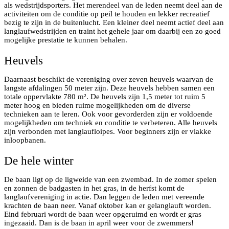
als wedstrijdsporters. Het merendeel van de leden neemt deel aan de
activiteiten om de conditie op peil te houden en lekker recreatief
bezig te zijn in de buitenlucht. Een kleiner deel neemt actief deel aan
langlaufwedstrijden en traint het gehele jaar om daarbij een zo goed
mogelijke prestatie te kunnen behalen.
Heuvels
Daarnaast beschikt de vereniging over zeven heuvels waarvan de
langste afdalingen 50 meter zijn. Deze heuvels hebben samen een
totale oppervlakte 780 m². De heuvels zijn 1,5 meter tot ruim 5
meter hoog en bieden ruime mogelijkheden om de diverse
technieken aan te leren. Ook voor gevorderden zijn er voldoende
mogelijkheden om techniek en conditie te verbeteren. Alle heuvels
zijn verbonden met langlaufloipes. Voor beginners zijn er vlakke
inloopbanen.
De hele winter
De baan ligt op de ligweide van een zwembad. In de zomer spelen
en zonnen de badgasten in het gras, in de herfst komt de
langlaufvereniging in actie. Dan leggen de leden met vereende
krachten de baan neer. Vanaf oktober kan er gelanglauft worden.
Eind februari wordt de baan weer opgeruimd en wordt er gras
ingezaaid. Dan is de baan in april weer voor de zwemmers!