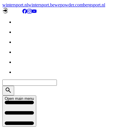
wintersport.nl
wintersport.be
wepowder.com
bergsport.nl
Open main menu