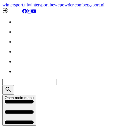
wintersport.nl
wintersport.be
wepowder.com
bergsport.nl
Open main menu