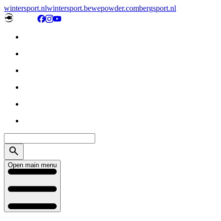
wintersport.nl
wintersport.be
wepowder.com
bergsport.nl
Open main menu