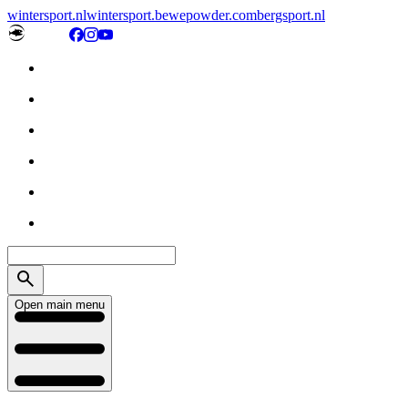
wintersport.nl
wintersport.be
wepowder.com
bergsport.nl
Open main menu