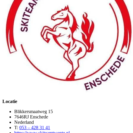
Locatie
Blikkersmaatweg 15
7646RJ Enschede
Nederland
T:
053 – 428 31 41
https://www.skiteamtwente.nl