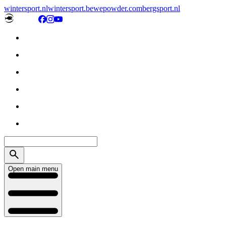
wintersport.nl
wintersport.be
wepowder.com
bergsport.nl
Open main menu