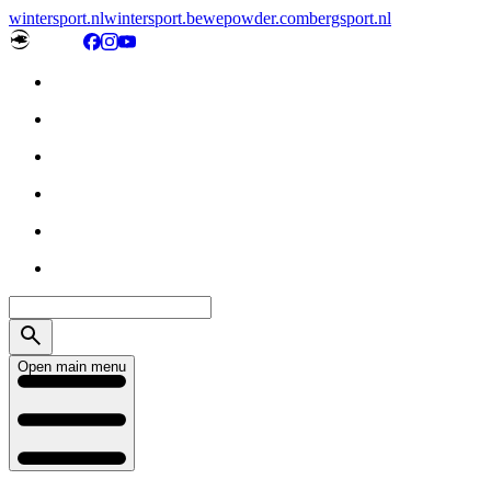
wintersport.nl
wintersport.be
wepowder.com
bergsport.nl
Open main menu