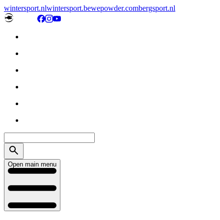
wintersport.nl
wintersport.be
wepowder.com
bergsport.nl
Open main menu