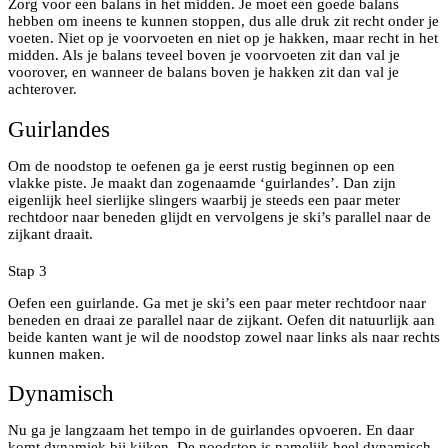
Zorg voor een balans in het midden. Je moet een goede balans
hebben om ineens te kunnen stoppen, dus alle druk zit recht onder je
voeten. Niet op je voorvoeten en niet op je hakken, maar recht in het
midden. Als je balans teveel boven je voorvoeten zit dan val je
voorover, en wanneer de balans boven je hakken zit dan val je
achterover.
Guirlandes
Om de noodstop te oefenen ga je eerst rustig beginnen op een
vlakke piste. Je maakt dan zogenaamde ‘guirlandes’. Dan zijn
eigenlijk heel sierlijke slingers waarbij je steeds een paar meter
rechtdoor naar beneden glijdt en vervolgens je ski’s parallel naar de
zijkant draait.
Stap 3
Oefen een guirlande. Ga met je ski’s een paar meter rechtdoor naar
beneden en draai ze parallel naar de zijkant. Oefen dit natuurlijk aan
beide kanten want je wil de noodstop zowel naar links als naar rechts
kunnen maken.
Dynamisch
Nu ga je langzaam het tempo in de guirlandes opvoeren. En daar
komt dynamiek bij kijken. De noodstop is namelijk heel dynamisch.