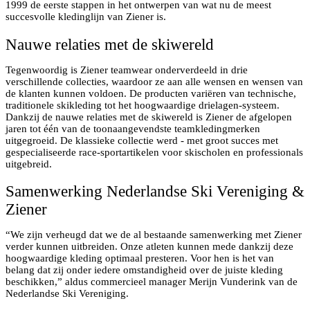
1999 de eerste stappen in het ontwerpen van wat nu de meest
succesvolle kledinglijn van Ziener is.
Nauwe relaties met de skiwereld
Tegenwoordig is Ziener teamwear onderverdeeld in drie
verschillende collecties, waardoor ze aan alle wensen en wensen van
de klanten kunnen voldoen. De producten variëren van technische,
traditionele skikleding tot het hoogwaardige drielagen-systeem.
Dankzij de nauwe relaties met de skiwereld is Ziener de afgelopen
jaren tot één van de toonaangevendste teamkledingmerken
uitgegroeid. De klassieke collectie werd - met groot succes met
gespecialiseerde race-sportartikelen voor skischolen en professionals
uitgebreid.
Samenwerking Nederlandse Ski Vereniging &
Ziener
“We zijn verheugd dat we de al bestaande samenwerking met Ziener
verder kunnen uitbreiden. Onze atleten kunnen mede dankzij deze
hoogwaardige kleding optimaal presteren. Voor hen is het van
belang dat zij onder iedere omstandigheid over de juiste kleding
beschikken,” aldus commercieel manager Merijn Vunderink van de
Nederlandse Ski Vereniging.