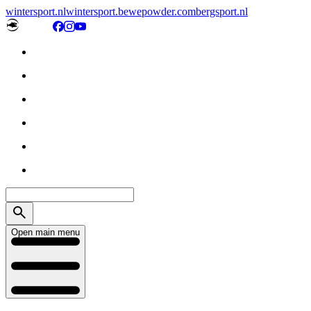
wintersport.nl
wintersport.be
wepowder.com
bergsport.nl
Open main menu