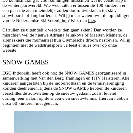
De kennismaking is voor sommigen misschien wel de eerste stap in
de wintersportwereld. Wie weet zitten er tussen de 100 kinderen er
een paar die zich uiteindelijk zullen doorontwikkelen tot ski-,
snowboard- of langlaufleraar! Wil jij meer weten over de opleidingen
van de Nederlandse Ski Vereniging? Klik dan
hier
.
Of zullen ze uiteindelijk wedstrijden gaan skiën? Dan worden ze
misschien wel de nieuwe Adriana Jelinkova of Maarten Meiners, de
alpineskiërs die momenteel hun Olympische droom nastreven. Wil jij
beginnen met de wedstrijdsport? Je leest er alles over op onze
website
.
SNOW GAMES
EGO Indoorski heeft ook nog de SNOW GAMES georganiseerd in
samenwerking met Van den Berg Trainingen en HTV Halsteren. Alle
kinderen aangesloten bij de indoorrolbaan en de tennisvereniging
konden deelnemen.Tijdens de SNOW GAMES hebben de kinderen
verschillende activiteiten op de sneeuw gedaan, zoals: levend
curling, een slalom op de sneeuw en sneeuwtennis. Hieraan hebben
circa 50 kinderen meegedaan.