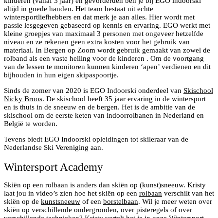
kinderen (vanaf 3 jaar) en gevorderden ben je bij EGO indoorski
altijd in goede handen. Het team bestaat uit echte
wintersportliefhebbers en dat merk je aan alles. Hier wordt met
passie lesgegeven gebaseerd op kennis en ervaring. EGO werkt met
kleine groepjes van maximaal 3 personen met ongeveer hetzelfde
niveau en ze rekenen geen extra kosten voor het gebruik van
materiaal. In Bergen op Zoom wordt gebruik gemaakt van zowel de
rolband als een vaste helling voor de kinderen . Om de voortgang
van de lessen te monitoren kunnen kinderen ‘apen’ verdienen en dit
bijhouden in hun eigen skipaspoortje.
Sinds de zomer van 2020 is EGO Indoorski onderdeel van
Skischool
Nicky Broos
. De skischool heeft 35 jaar ervaring in de wintersport
en is thuis in de sneeuw en de bergen. Het is de ambitie van de
skischool om de eerste keten van indoorrolbanen in Nederland en
België te worden.
Tevens biedt EGO Indoorski opleidingen tot skileraar van de
Nederlandse Ski Vereniging aan.
Wintersport Academy
Skiën op een rolbaan is anders dan skiën op (kunst)sneeuw. Kristy
laat jou in video’s zien hoe het skiën op een
rolbaan
verschilt van het
skiën op de
kunstsneeuw
of een
borstelbaan
. Wil je meer weten over
skiën op verschillende ondergronden, over pisteregels of over