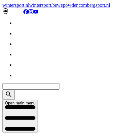
wintersport.nl
wintersport.be
wepowder.com
bergsport.nl
Open main menu