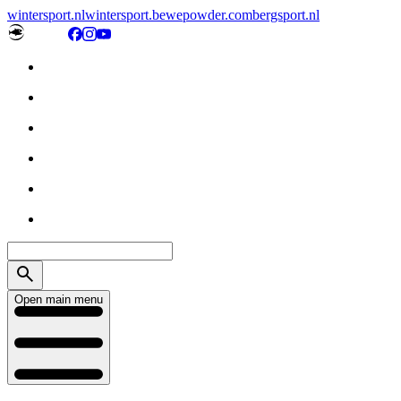
wintersport.nl
wintersport.be
wepowder.com
bergsport.nl
Open main menu