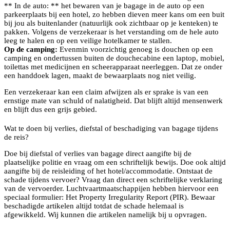
** In de auto: ** het bewaren van je bagage in de auto op een
parkeerplaats bij een hotel, zo hebben dieven meer kans om een buit
bij jou als buitenlander (natuurlijk ook zichtbaar op je kenteken) te
pakken. Volgens de verzekeraar is het verstanding om de hele auto
leeg te halen en op een veilige hotelkamer te stallen.
Op de camping:
Evenmin voorzichtig genoeg is douchen op een
camping en ondertussen buiten de douchecabine een laptop, mobiel,
toilettas met medicijnen en scheerapparaat neerleggen. Dat ze onder
een handdoek lagen, maakt de bewaarplaats nog niet veilig.
Een verzekeraar kan een claim afwijzen als er sprake is van een
ernstige mate van schuld of nalatigheid. Dat blijft altijd mensenwerk
en blijft dus een grijs gebied.
Wat te doen bij verlies, diefstal of beschadiging van bagage tijdens
de reis?
Doe bij diefstal of verlies van bagage direct aangifte bij de
plaatselijke politie en vraag om een schriftelijk bewijs. Doe ook altijd
aangifte bij de reisleiding of het hotel/accommodatie. Ontstaat de
schade tijdens vervoer? Vraag dan direct een schriftelijke verklaring
van de vervoerder. Luchtvaartmaatschappijen hebben hiervoor een
speciaal formulier: Het Property Irregularity Report (PIR). Bewaar
beschadigde artikelen altijd totdat de schade helemaal is
afgewikkeld. Wij kunnen die artikelen namelijk bij u opvragen.