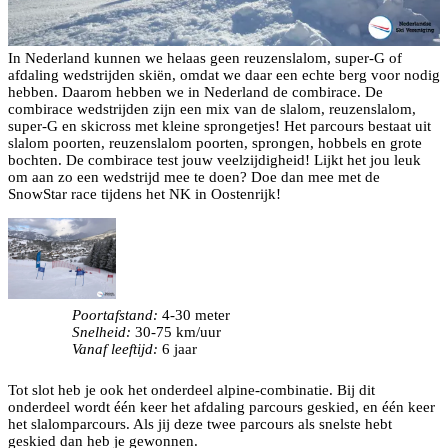
In Nederland kunnen we helaas geen reuzenslalom, super-G of
afdaling wedstrijden skiën, omdat we daar een echte berg voor nodig
hebben. Daarom hebben we in Nederland de combirace. De
combirace wedstrijden zijn een mix van de slalom, reuzenslalom,
super-G en skicross met kleine sprongetjes! Het parcours bestaat uit
slalom poorten, reuzenslalom poorten, sprongen, hobbels en grote
bochten. De combirace test jouw veelzijdigheid! Lijkt het jou leuk
om aan zo een wedstrijd mee te doen? Doe dan mee met de
SnowStar race tijdens het NK in Oostenrijk!
Poortafstand:
4-30 meter
Snelheid:
30-75 km/uur
Vanaf leeftijd:
6 jaar
Tot slot heb je ook het onderdeel alpine-combinatie. Bij dit
onderdeel wordt één keer het afdaling parcours geskied, en één keer
het slalomparcours. Als jij deze twee parcours als snelste hebt
geskied dan heb je gewonnen.