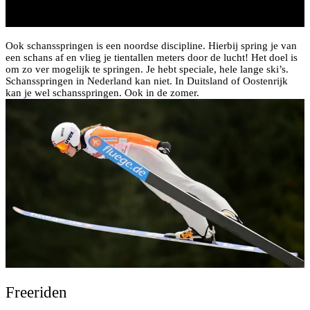
Ook schansspringen is een noordse discipline. Hierbij spring je van
een schans af en vlieg je tientallen meters door de lucht! Het doel is
om zo ver mogelijk te springen. Je hebt speciale, hele lange ski’s.
Schansspringen in Nederland kan niet. In Duitsland of Oostenrijk
kan je wel schansspringen. Ook in de zomer.
Freeriden