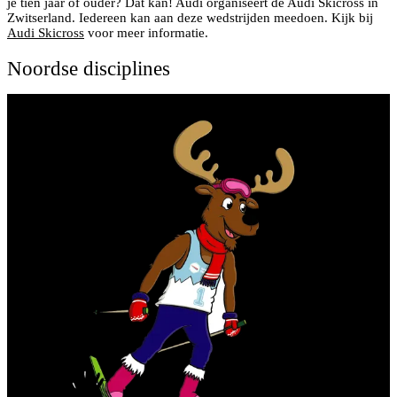
je tien jaar of ouder? Dat kan! Audi organiseert de Audi Skicross in
Zwitserland. Iedereen kan aan deze wedstrijden meedoen. Kijk bij
Audi Skicross
voor meer informatie.
Noordse disciplines