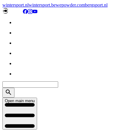
wintersport.nl
wintersport.be
wepowder.com
bergsport.nl
Open main menu