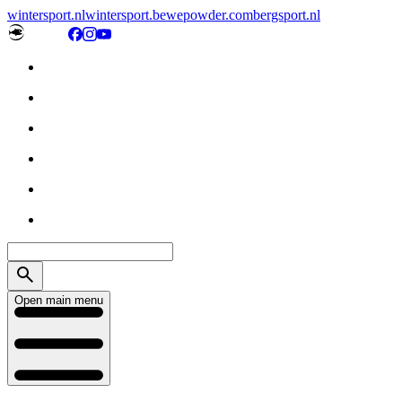
wintersport.nl
wintersport.be
wepowder.com
bergsport.nl
Open main menu