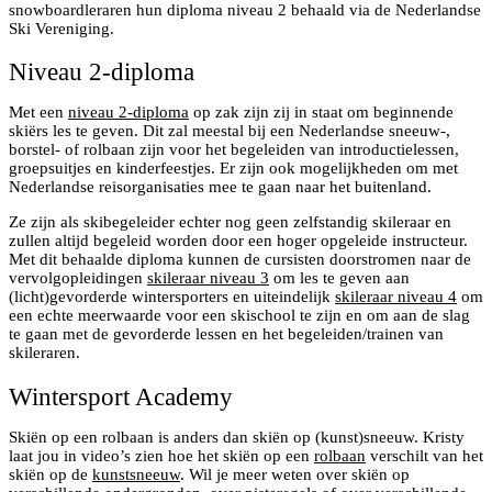
snowboardleraren hun diploma niveau 2 behaald via de Nederlandse
Ski Vereniging.
Niveau 2-diploma
Met een
niveau 2-diploma
op zak zijn zij in staat om beginnende
skiërs les te geven. Dit zal meestal bij een Nederlandse sneeuw-,
borstel- of rolbaan zijn voor het begeleiden van introductielessen,
groepsuitjes en kinderfeestjes. Er zijn ook mogelijkheden om met
Nederlandse reisorganisaties mee te gaan naar het buitenland.
Ze zijn als skibegeleider echter nog geen zelfstandig skileraar en
zullen altijd begeleid worden door een hoger opgeleide instructeur.
Met dit behaalde diploma kunnen de cursisten doorstromen naar de
vervolgopleidingen
skileraar niveau 3
om les te geven aan
(licht)gevorderde wintersporters en uiteindelijk
skileraar niveau 4
om
een echte meerwaarde voor een skischool te zijn en om aan de slag
te gaan met de gevorderde lessen en het begeleiden/trainen van
skileraren.
Wintersport Academy
Skiën op een rolbaan is anders dan skiën op (kunst)sneeuw. Kristy
laat jou in video’s zien hoe het skiën op een
rolbaan
verschilt van het
skiën op de
kunstsneeuw
. Wil je meer weten over skiën op