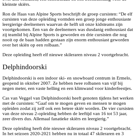
kleinste skiërs.
Ron de Haas van Alpine Sports beschrijft de groep cursisten: “De elf
cursisten van deze opleiding vormden een groep jonge enthousiaste
leergierige deelnemers waarvan de helft uit onze kidsteams zijn
voortgekomen. Een van de deelnemers was dusdanig enthousiast dat
zij teamlid bij Alpine Sports is geworden en drie cursisten die nog
nooit op de baan hadden gestaan zijn enorm enthousiast geworden
over het skiën op een rolbaan.”
Deze opleiding heeft elf nieuwe skileraren niveau 2 voortgebracht.
Delphindoorski
Delphindoorski is een indoor ski- en snowboard centrum in Ermelo,
geopend in oktober 2007. Ze hebben twee rolbanen van vijf bij
negen meter, een vaste helling en een klimwand voor kinderfeestjes.
Cas van Veggel van Delphindoorski heeft genoten tijdens het werken
met de cursisten: “Gaaf om te mogen geven en mensen te mogen
opleiden zodat zij zelf ook een betere skiër worden. De vier cursisten
van deze niveau 2-opleiding hebben de leeftijd van 16 tot 53 jaar,
zeer divers dus. Allemaal fanatieke skiërs en leergierig.”
Deze opleiding heeft drie nieuwe skileraren niveau 2 voortgebracht.
In het seizoen 2020-2021 hebben nu in totaal 47 skileraren en 3