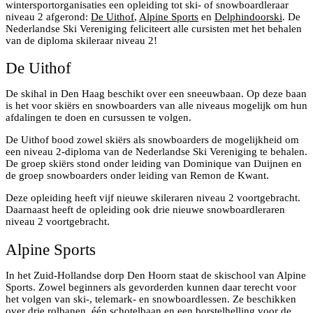
wintersportorganisaties een opleiding tot ski- of snowboardleraar
niveau 2 afgerond:
De Uithof
,
Alpine Sports
en
Delphindoorski
. De
Nederlandse Ski Vereniging feliciteert alle cursisten met het behalen
van de diploma skileraar niveau 2!
De Uithof
De skihal in Den Haag beschikt over een sneeuwbaan. Op deze baan
is het voor skiërs en snowboarders van alle niveaus mogelijk om hun
afdalingen te doen en cursussen te volgen.
De Uithof bood zowel skiërs als snowboarders de mogelijkheid om
een niveau 2-diploma van de Nederlandse Ski Vereniging te behalen.
De groep skiërs stond onder leiding van Dominique van Duijnen en
de groep snowboarders onder leiding van Remon de Kwant.
Deze opleiding heeft vijf nieuwe skileraren niveau 2 voortgebracht.
Daarnaast heeft de opleiding ook drie nieuwe snowboardleraren
niveau 2 voortgebracht.
Alpine Sports
In het Zuid-Hollandse dorp Den Hoorn staat de skischool van Alpine
Sports. Zowel beginners als gevorderden kunnen daar terecht voor
het volgen van ski-, telemark- en snowboardlessen. Ze beschikken
over drie rolbanen, één schotelbaan en een borstelhelling voor de