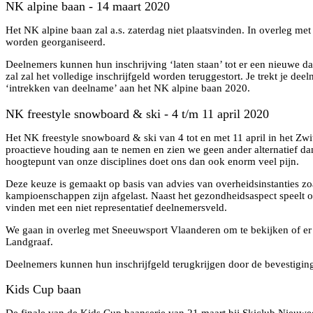
NK alpine baan - 14 maart 2020
Het NK alpine baan zal a.s. zaterdag niet plaatsvinden. In overleg m
worden georganiseerd.
Deelnemers kunnen hun inschrijving ‘laten staan’ tot er een nieuwe d
zal zal het volledige inschrijfgeld worden teruggestort. Je trekt je dee
‘intrekken van deelname’ aan het NK alpine baan 2020.
NK freestyle snowboard & ski - 4 t/m 11 april 2020
Het NK freestyle snowboard & ski van 4 tot en met 11 april in het Zwi
proactieve houding aan te nemen en zien we geen ander alternatief dan
hoogtepunt van onze disciplines doet ons dan ook enorm veel pijn.
Deze keuze is gemaakt op basis van advies van overheidsinstanties zoa
kampioenschappen zijn afgelast. Naast het gezondheidsaspect speelt oo
vinden met een niet representatief deelnemersveld.
We gaan in overleg met Sneeuwsport Vlaanderen om te bekijken of er ee
Landgraaf.
Deelnemers kunnen hun inschrijfgeld terugkrijgen door de bevestiging
Kids Cup baan