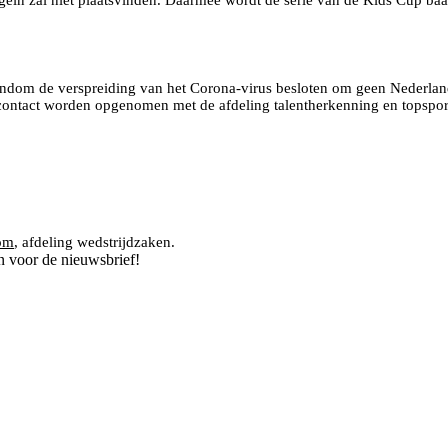
ein zal niet plaatsvinden. Daarmee wordt de serie van de Kids Cup baan
ondom de verspreiding van het Corona-virus besloten om geen Nederland
r contact worden opgenomen met de afdeling talentherkenning en topspor
om
, afdeling wedstrijdzaken.
n voor de nieuwsbrief!