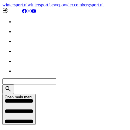
wintersport.nl
wintersport.be
wepowder.com
bergsport.nl
Open main menu