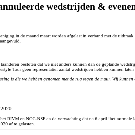
eannuleerde wedstrijden & even
ereniging in de maand maart worden
afgelast
in verband met de uitbraak 
 aangevuld.
aanderen besloten dat we niet anders kunnen dan de geplande wedstrij
eestyle Tour geen representatief aantal wedstrijden hebben kunnen laten pl
lissing is die we hebben genomen met de rug tegen de muur. Wij kunnen 
9/2020
n het RIVM en NOC-NSF en de verwachting dat na 6 april ‘het normale l
020 af te gelasten.