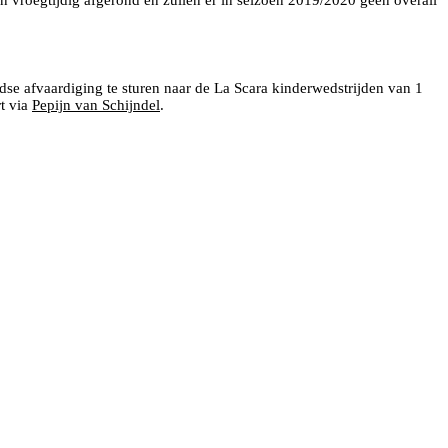
 vroegtijdig afgerond en zullen er in seizoen 2019/2020 geen overall
se afvaardiging te sturen naar de La Scara kinderwedstrijden van 1
t via
Pepijn van Schijndel
.