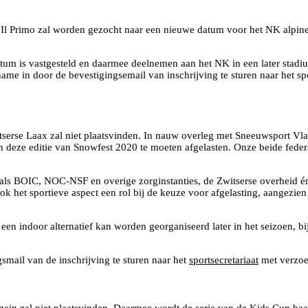
et Il Primo zal worden gezocht naar een nieuwe datum voor het NK alpin
atum is vastgesteld en daarmee deelnemen aan het NK in een later stadi
lname in door de bevestigingsemail van inschrijving te sturen naar het spo
tserse Laax zal niet plaatsvinden. In nauw overleg met Sneeuwsport Vlaa
 deze editie van Snowfest 2020 te moeten afgelasten. Onze beide federa
ls BOIC, NOC-NSF en overige zorginstanties, de Zwitserse overheid én h
k het sportieve aspect een rol bij de keuze voor afgelasting, aangezien
n indoor alternatief kan worden georganiseerd later in het seizoen, bi
smail van de inschrijving te sturen naar het
sportsecretariaat
met verzoe