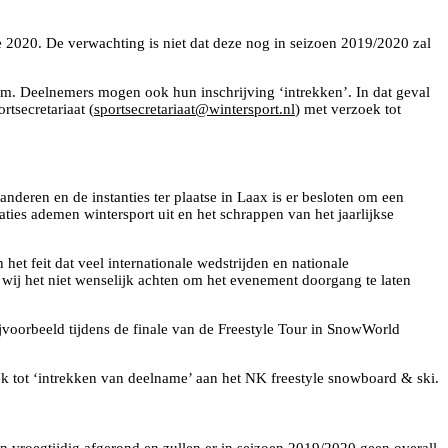
e 2020. De verwachting is niet dat deze nog in seizoen 2019/2020 zal
um. Deelnemers mogen ook hun inschrijving ‘intrekken’. In dat geval
rtsecretariaat (
sportsecretariaat@wintersport.nl
) met verzoek tot
nderen en de instanties ter plaatse in Laax is er besloten om een
ties ademen wintersport uit en het schrappen van het jaarlijkse
et feit dat veel internationale wedstrijden en nationale
 wij het niet wenselijk achten om het evenement doorgang te laten
jvoorbeeld tijdens de finale van de Freestyle Tour in SnowWorld
k tot ‘intrekken van deelname’ aan het NK freestyle snowboard & ski.