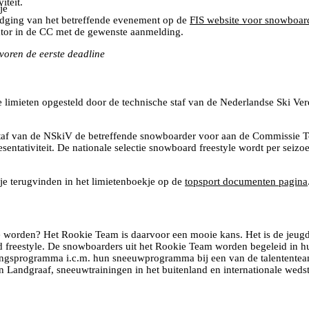
iteit.
je
tnodging van het betreffende evenement op de
FIS website voor snowboar
tor in de CC met de gewenste aanmelding.
oren de eerste deadline
 limieten opgesteld door de technische staf van de Nederlandse Ski Ver
 staf van de NSkiV de betreffende snowboarder voor aan de Commissie To
resentativiteit. De nationale selectie snowboard freestyle wordt per sei
je terugvinden in het limietenboekje op de
topsport documenten pagina
 te worden? Het Rookie Team is daarvoor een mooie kans. Het is de jeugd
rd freestyle. De snowboarders uit het Rookie Team worden begeleid in h
ningsprogramma i.c.m. hun sneeuwprogramma bij een van de talentente
en Landgraaf, sneeuwtrainingen in het buitenland en internationale wedst