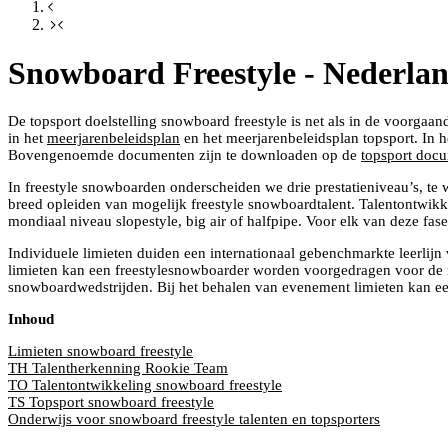
Snowboard Freestyle - Nederlan
De topsport doelstelling snowboard freestyle is net als in de voorgaa
in het
meerjarenbeleidsplan
en het meerjarenbeleidsplan topsport. In h
Bovengenoemde documenten zijn te downloaden op de
topsport doc
In freestyle snowboarden onderscheiden we drie prestatieniveau’s, te 
breed opleiden van mogelijk freestyle snowboardtalent. Talentontwikkel
mondiaal niveau slopestyle, big air of halfpipe. Voor elk van deze fase
Individuele limieten duiden een internationaal gebenchmarkte leerlijn
limieten kan een freestylesnowboarder worden voorgedragen voor de n
snowboardwedstrijden. Bij het behalen van evenement limieten kan een
Inhoud
Limieten snowboard freestyle
TH Talentherkenning Rookie Team
TO Talentontwikkeling snowboard freestyle
TS Topsport snowboard freestyle
Onderwijs voor snowboard freestyle talenten en topsporters