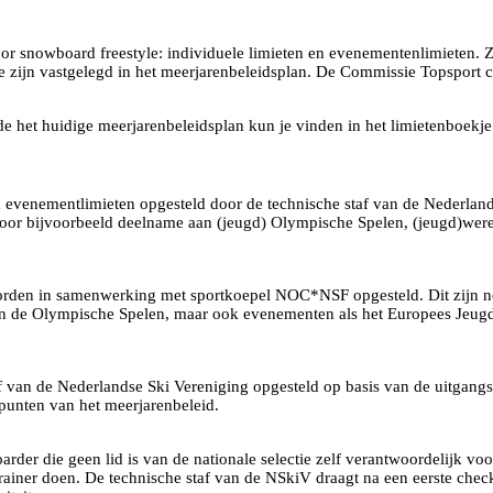
or snowboard freestyle: individuele limieten en evenementenlimieten. Z
 zijn vastgelegd in het meerjarenbeleidsplan. De Commissie Topsport con
e het huidige meerjarenbeleidsplan kun je vinden in het limietenboekj
evenementlimieten opgesteld door de technische staf van de Nederlands
oor bijvoorbeeld deelname aan (jeugd) Olympische Spelen, (jeugd)we
rden in samenwerking met sportkoepel NOC*NSF opgesteld. Dit zijn no
n de Olympische Spelen, maar ook evenementen als het Europees Jeu
van de Nederlandse Ski Vereniging opgesteld op basis van de uitgangsp
spunten van het meerjarenbeleid.
arder die geen lid is van de nationale selectie zelf verantwoordelijk vo
trainer doen. De technische staf van de NSkiV draagt na een eerste ch