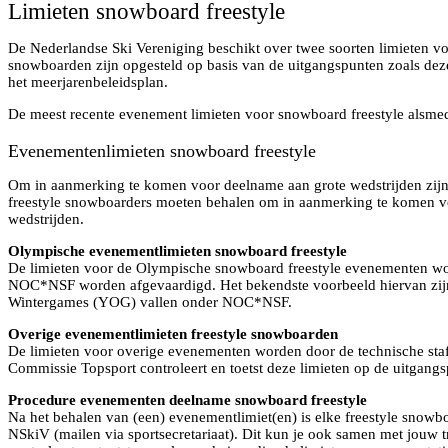
Limieten snowboard freestyle
De Nederlandse Ski Vereniging beschikt over twee soorten limieten vo
snowboarden zijn opgesteld op basis van de uitgangspunten zoals deze
het meerjarenbeleidsplan.
De meest recente evenement limieten voor snowboard freestyle alsmed
Evenementenlimieten snowboard freestyle
Om in aanmerking te komen voor deelname aan grote wedstrijden zijn 
freestyle snowboarders moeten behalen om in aanmerking te komen v
wedstrijden.
Olympische evenementlimieten snowboard freestyle
De limieten voor de Olympische snowboard freestyle evenementen wo
NOC*NSF worden afgevaardigd. Het bekendste voorbeeld hiervan zij
Wintergames (YOG) vallen onder NOC*NSF.
Overige evenementlimieten freestyle snowboarden
De limieten voor overige evenementen worden door de technische staf 
Commissie Topsport controleert en toetst deze limieten op de uitgang
Procedure evenementen deelname snowboard freestyle
Na het behalen van (een) evenementlimiet(en) is elke freestyle snowbo
NSkiV (mailen via sportsecretariaat). Dit kun je ook samen met jouw 