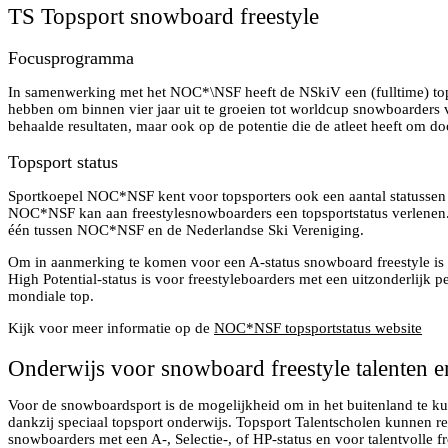
TS Topsport snowboard freestyle
Focusprogramma
In samenwerking met het NOC*\NSF heeft de NSkiV een (fulltime) tops
hebben om binnen vier jaar uit te groeien tot worldcup snowboarders 
behaalde resultaten, maar ook op de potentie die de atleet heeft om d
Topsport status
Sportkoepel NOC*NSF kent voor topsporters ook een aantal statussen (A-,
NOC*NSF kan aan freestylesnowboarders een topsportstatus verlenen. 
één tussen NOC*NSF en de Nederlandse Ski Vereniging.
Om in aanmerking te komen voor een A-status snowboard freestyle is 
High Potential-status is voor freestyleboarders met een uitzonderlijk p
mondiale top.
Kijk voor meer informatie op de
NOC*NSF topsportstatus website
Onderwijs voor snowboard freestyle talenten e
Voor de snowboardsport is de mogelijkheid om in het buitenland te kun
dankzij speciaal topsport onderwijs. Topsport Talentscholen kunnen r
snowboarders met een A-, Selectie-, of HP-status en voor talentvolle fr