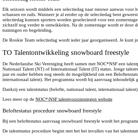
Elk seizoen wordt middels een selectiedag naar nieuwe aanwas voor h
schansen en rails. Wanneer je al eerder op de selectiedag bent gewees
selectiedag kunnen sporters worden geselecteerd voor een zomerstage b
zichzelf nog verder te ontwikkelen. Na de zomerstage wordt er door d
trainingen en begeleiding.
De Rookie Team selectiedag wordt ieder jaar georganiseerd. Je kunt jo
TO Talentontwikkeling snowboard freestyle
De Nederlandse Ski Vereniging heeft samen met NOC*NSF een talentpr
Nationaal Talent (NT) of Internationaal Talent (IT) status. Jonge ta
jaar en ouder hebben nog steeds de mogelijkheid om een Beloftenstatu
internationaal talent). Het programma wordt bij aanvraag inhoudelijk 
Dankzij een talentstatus (belofte, nationaal talent, internationaal ta
Lees meer op de
NOC*\NSF talentvoorzieningen website
Beloftestatus procedure snowboard freestyle
Bij een beloftestatus aanvraag snowboard freestyle wordt het program
De talentstatus procedure begint met het het invullen van het talents