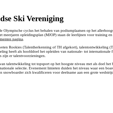
dse Ski Vereniging
nde Olympische cyclus het behalen van podiumplaatsen op het allerhoogs
et meerjaren opleidingsplan (MJOP) staan de leerlijnen voor training en 
umenten pagina
.
weten Rookies (Talentherkenning of TH afgekort), talentontwikkeling (TO
ing heeft als hoofddoel het opleiden van nationale- tot internationale f
s zijn er talentvoorzieningen.
 van talentwikkeling tot topsport op het hoogste niveau met als doel he
ationale selectie. Evenement limieten duiden het niveau waar een boa
 snowboarder zich kwalificeren voor deelname aan een grote wedstrijd.