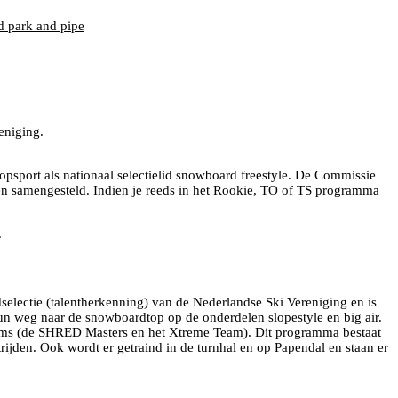
d park and pipe
eniging.
psport als nationaal selectielid snowboard freestyle. De Commissie
zoen samengesteld. Indien je reeds in het Rookie, TO of TS programma
.
selectie (talentherkenning) van de Nederlandse Ski Vereniging en is
un weg naar de snowboardtop op de onderdelen slopestyle en big air.
ams (de SHRED Masters en het Xtreme Team). Dit programma bestaat
rijden. Ook wordt er getraind in de turnhal en op Papendal en staan er