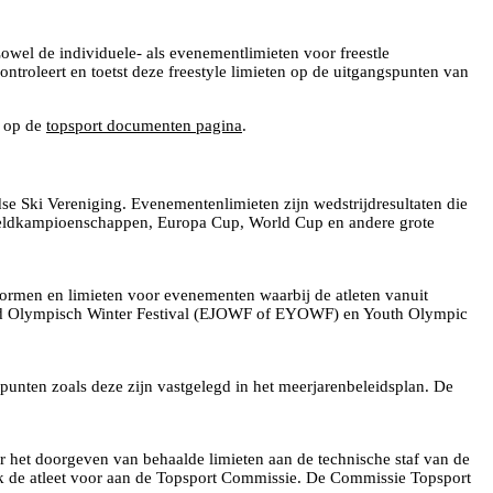
owel de individuele- als evenementlimieten voor freestle
troleert en toetst deze freestyle limieten op de uitgangspunten van
e op de
topsport documenten pagina
.
e Ski Vereniging. Evenementenlimieten zijn wedstrijdresultaten die
reldkampioenschappen, Europa Cup, World Cup en andere grote
rmen en limieten voor evenementen waarbij de atleten vanuit
gd Olympisch Winter Festival (EJOWF of EYOWF) en Youth Olympic
unten zoals deze zijn vastgelegd in het meerjarenbeleidsplan. De
or het doorgeven van behaalde limieten aan de technische staf van de
eck de atleet voor aan de Topsport Commissie. De Commissie Topsport