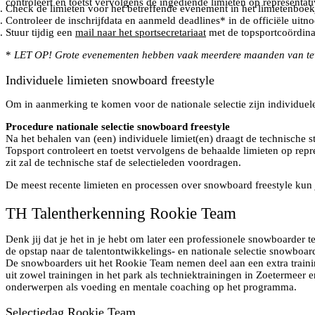
controleert en toetst vervolgens de ingediende limieten op representativ
Check de limieten voor het betreffende evenement in het limietenboek
Controleer de inschrijfdata en aanmeld deadlines* in de officiële ui
Stuur tijdig een
mail naar het sportsecretariaat
met de topsportcoördina
*
LET OP! Grote evenementen hebben vaak meerdere maanden van tev
Individuele limieten snowboard freestyle
Om in aanmerking te komen voor de nationale selectie zijn individuele
Procedure nationale selectie snowboard freestyle
Na het behalen van (een) individuele limiet(en) draagt de technische
Topsport controleert en toetst vervolgens de behaalde limieten op rep
zit zal de technische staf de selectieleden voordragen.
De meest recente limieten en processen over snowboard freestyle kun 
TH Talentherkenning Rookie Team
Denk jij dat je het in je hebt om later een professionele snowboarder
de opstap naar de talentontwikkelings- en nationale selectie snowboa
De snowboarders uit het Rookie Team nemen deel aan een extra trai
uit zowel trainingen in het park als techniektrainingen in Zoetermeer 
onderwerpen als voeding en mentale coaching op het programma.
Selectiedag Rookie Team