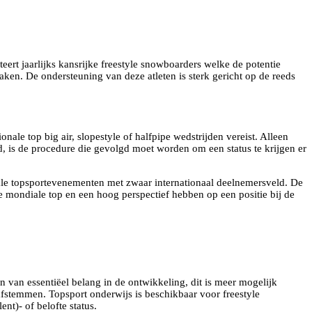
rt jaarlijks kansrijke freestyle snowboarders welke de potentie
ken. De ondersteuning van deze atleten is sterk gericht op de reeds
nale top big air, slopestyle of halfpipe wedstrijden vereist. Alleen
 is de procedure die gevolgd moet worden om een status te krijgen er
ale topsportevenementen met zwaar internationaal deelnemersveld. De
 de mondiale top en een hoog perspectief hebben op een positie bij de
n van essentiëel belang in de ontwikkeling, dit is meer mogelijk
fstemmen. Topsport onderwijs is beschikbaar voor freestyle
nt)- of belofte status.