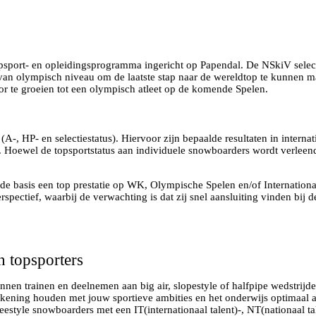
port- en opleidingsprogramma ingericht op Papendal. De NSkiV selectee
van olympisch niveau om de laatste stap naar de wereldtop te kunnen ma
oor te groeien tot een olympisch atleet op de komende Spelen.
 HP- en selectiestatus). Hiervoor zijn bepaalde resultaten in internatio
Hoewel de topsportstatus aan individuele snowboarders wordt verleend,
de basis een top prestatie op WK, Olympische Spelen en/of Internation
erspectief, waarbij de verwachting is dat zij snel aansluiting vinden bij
n topsporters
nen trainen en deelnemen aan big air, slopestyle of halfpipe wedstrijde
ekening houden met jouw sportieve ambities en het onderwijs optimaal a
eestyle snowboarders met een IT(internationaal talent)-, NT(nationaal tale