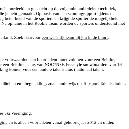
rs beoordeeld en gecoacht op de volgende onderdelen: techniek,
die je hebt gemaakt. Op basis van een scoutingrapport tijdens de
 beter beeld van de sporters en krijgt de sporter de mogelijkheid
jgt. Na opname in het Rookie Team worden de sporters ondersteund met
ederland. Zoek daarvoor
een wedstrijdteam bij jou in de buurt
.
ke voorwaarden een boardtalent moet voldoen voor een Belofte,
voor een Beloftenstatus van NOC*NSF. Freestyle snowboarders van 16
ing komen voor een andere talentstatus (nationaal talent,
aciliteiten en –begeleiding, zoals onderwijs op Topsport Talentscholen.
se Ski Vereniging.
gina
en is alleen voor atleten vanaf geboortejaar 2012 en ouder.