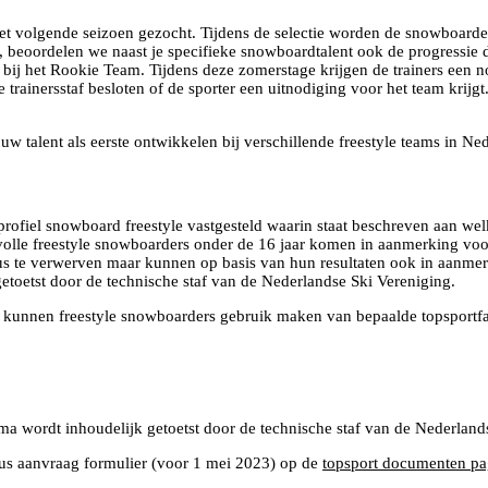
et volgende seizoen gezocht. Tijdens de selectie worden de snowboarde
t, beoordelen we naast je specifieke snowboardtalent ook de progressie 
ij het Rookie Team. Tijdens deze zomerstage krijgen de trainers een nog
e trainersstaf besloten of de sporter een uitnodiging voor het team kri
uw talent als eerste ontwikkelen bij verschillende freestyle teams in N
ofiel snowboard freestyle vastgesteld waarin staat beschreven aan wel
lentvolle freestyle snowboarders onder de 16 jaar komen in aanmerking 
s te verwerven maar kunnen op basis van hun resultaten ook in aanmerk
getoetst door de technische staf van de Nederlandse Ski Vereniging.
lent) kunnen freestyle snowboarders gebruik maken van bepaalde topsportf
ma wordt inhoudelijk getoetst door de technische staf van de Nederland
tatus aanvraag formulier (voor 1 mei 2023) op de
topsport documenten pa