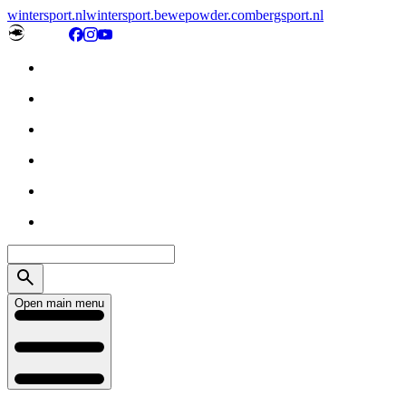
wintersport.nl
wintersport.be
wepowder.com
bergsport.nl
Open main menu