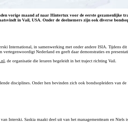
sden vorige maand af naar Hintertux voor de eerste gezamenlijke tra
laatsvindt in Vail, USA. Onder de deelnemers zijn ook diverse bondso
nterski International, in samenwerking met onder andere ISIA. Tijdens 
m vertegenwoordigt Nederland en geeft daar demonstraties en presentati
nl
, de organisatie die leraren begeleidt in het traject richting Vail.
hillende disciplines. Onder hen bevinden zich ook bondsopleiders van de
e van Interski. Saskia maakt deel uit van het managementteam en Niels i