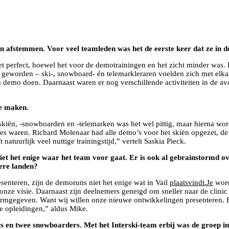
n afstemmen. Voor veel teamleden was het de eerste keer dat ze in d
perfect, hoewel het voor de demotrainingen en het zicht minder was. E
t geworden – ski-, snowboard- én telemarkleraren voelden zich met elkaa
en demo doen. Daarnaast waren er nog verschillende activiteiten in de
te maken.
kiën, -snowboarden en -telemarken was het wel pittig, maar hierna wor
sies waren. Richard Molenaar had alle demo’s voor het skiën opgezet, de
atuurlijk veel nuttige trainingstijd,” vertelt Saskia Pieck.
 niet het enige waar het team voor gaat. Er is ook al gebrainstormd
dere landen?
enteren, zijn de demoruns niet het enige wat in Vail
plaatsvindt.Je
word
onze visie. Daarnaast zijn deelnemers geneigd om sneller naar de cli
ormgegeven. Want wij willen onze nieuwe ontwikkelingen presenteren. 
e opleidingen,” aldus Mike.
en twee snowboarders. Met het Interski-team erbij was de groep in t