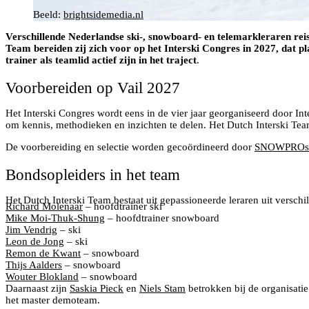
Beeld:
brightsidemedia.nl
Verschillende Nederlandse ski-, snowboard- en telemarkleraren rei
Team bereiden zij zich voor op het Interski Congres in 2027, dat p
trainer als teamlid actief zijn in het traject
.
Voorbereiden op Vail 2027
Het Interski Congres wordt eens in de vier jaar georganiseerd door I
om kennis, methodieken en inzichten te delen. Het Dutch Interski Tea
De voorbereiding en selectie worden gecoördineerd door
SNOWPROs.
Bondsopleiders in het team
Het Dutch Interski Team bestaat uit gepassioneerde leraren uit versc
Richard Molenaar
– hoofdtrainer ski
Mike Moi-Thuk-Shung
– hoofdtrainer snowboard
Jim Vendrig
– ski
Leon de Jong
– ski
Remon de Kwant
– snowboard
Thijs Aalders
– snowboard
Wouter Blokland
– snowboard
Daarnaast zijn
Saskia Pieck
en
Niels Stam
betrokken bij de organisati
het master demoteam.