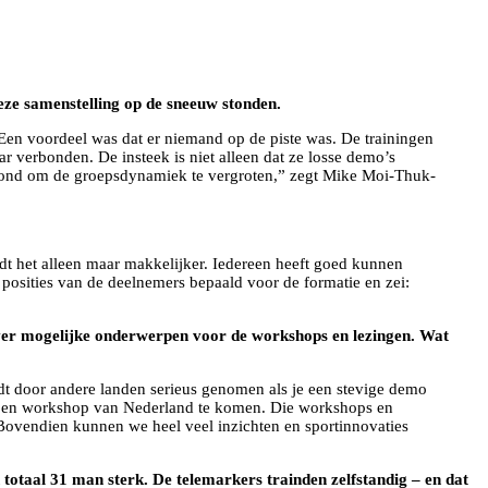
eze samenstelling op de sneeuw stonden.
en voordeel was dat er niemand op de piste was. De trainingen
r verbonden. De insteek is niet alleen dat ze losse demo’s
 avond om de groepsdynamiek te vergroten,” zegt Mike Moi-Thuk-
dt het alleen maar makkelijker. Iedereen heeft goed kunnen
 posities van de deelnemers bepaald voor de formatie en zei:
 over mogelijke onderwerpen voor de workshops en lezingen. Wat
t door andere landen serieus genomen als je een stevige demo
nic en workshop van Nederland te komen. Die workshops en
Bovendien kunnen we heel veel inzichten en sportinnovaties
otaal 31 man sterk. De telemarkers trainden zelfstandig – en dat