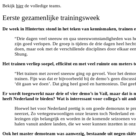
Bekijk
hier
de volledige teams.
Eerste gezamenlijke trainingsweek
De week in Hintertux stond in het teken van kennismaken, trainen e
“Drie dagen veel sneeuw en qua sneeuwomstandigheden was het 
zijn goed verlopen. De groep is tijdens de drie dagen heel hech
doen, maar ook met de verschillende disciplines door elkaar e
Shung.
Het trainen verliep soepel, efficiënt en met veel ruimte om meters 
“Het trainen met zoveel sneeuw ging op gevoel. Voor het demos
trainen. Fijn was dat er bijvoorbeeld bij de demo’s geen discus
‘dit gaan we doen’. Dat ging heel goed en harmonieus. Dat geeft n
Er wordt toegewerkt naar drie of vier demo’s in Vail, maar dat is
heeft Nederland te bieden? Wat is interessant voor collega’s uit an
Hoewel het voor Nederland prettig is om goede demoruns te pres
neerzet, Zo vertegenwoordigen onze leraren toch Nederland en 
lezingen zijn belangrijk en worden in de komende seizoenen v
halen vanuit andere landen, die we weer kunnen inzetten in onz
Ook het master demoteam was aanwezig, bestaande uit negen skiërs 