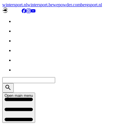
wintersport.nl
wintersport.be
wepowder.com
bergsport.nl
Open main menu