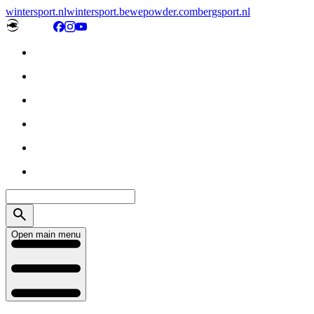
wintersport.nl
wintersport.be
wepowder.com
bergsport.nl
Open main menu