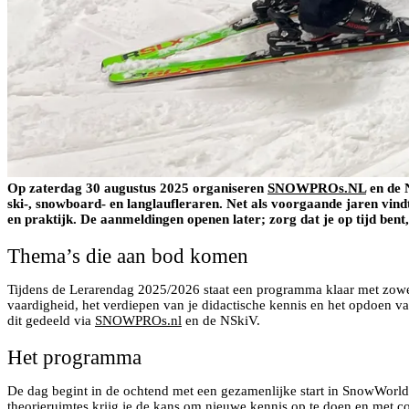
Op zaterdag 30 augustus 2025 organiseren
SNOWPROs.NL
en de 
ski-, snowboard- en langlaufleraren. Net als voorgaande jaren vind
en praktijk. De aanmeldingen openen later; zorg dat je op tijd bent,
Thema’s die aan bod komen
Tijdens de Lerarendag 2025/2026 staat een programma klaar met zowel 
vaardigheid, het verdiepen van je didactische kennis en het opdoen v
dit gedeeld via
SNOWPROs.nl
en de NSkiV.
Het programma
De dag begint in de ochtend met een gezamenlijke start in SnowWorld 
theorieruimtes krijg je de kans om nieuwe kennis op te doen en met c