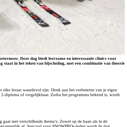
ermeer. Deze dag biedt leerzame en interessante clinics voor
 staat in het teken van bijscholing, met een combinatie van theorie
 elke leraar waardevol zijn. Denk aan het verbeteren van je eigen
u 2-diploma of vergelijkbaar. Zodra het programma bekend is, wordt
g gaat met verschillende thema’s. Zowel op de baan als in de
 we gezamenlijk af. Speciaal voor SNOWPROs-leden wordt de dag