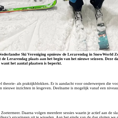
Nederlandse Ski Vereniging opnieuw de Lerarendag in SnowWorld Zoet
t de Lerarendag plaats aan het begin van het nieuwe seizoen. Deze dag
 want het aantal plaatsen is beperkt.
theorie- als praktijkblokken. Er is aandacht voor onderwerpen die voor
an nieuwe inzichten in lesgeven. Deelname is mogelijk vanaf een nivea
Zoetermeer. Daarna volgen meerdere sessies waarin je actief aan de sla
ollega’s ervaringen uit te wisselen. Aan het einde van de dag sluiten