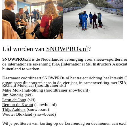
Lid worden van
SNOWPROs.nl
?
SNOWPROs.nl
is de Nederlandse vereniging voor sneeuwsportleraren.
de internationale erkenning
ISIA (International Ski Instructors Associa
buitenland te werken.
Daarnaast coördineert
SNOWPROs.nl
het traject richting het Interski
organiseert dit congres eens in de vier jaar, in samenwerking met ISI
Richard Molenaar
(hoofdtrainer ski)
Mike Moi-Thuk-Shung
(hoofdtrainer snowboard)
Jim Vendrig
(ski)
Leon de Jong
(ski)
Remon de Kwant
(snowboard)
Thijs Aalders
(snowboard)
Wouter Blokland
(snowboard)
Wil je profiteren van korting op de Lerarendag en deelnemen aan exclu