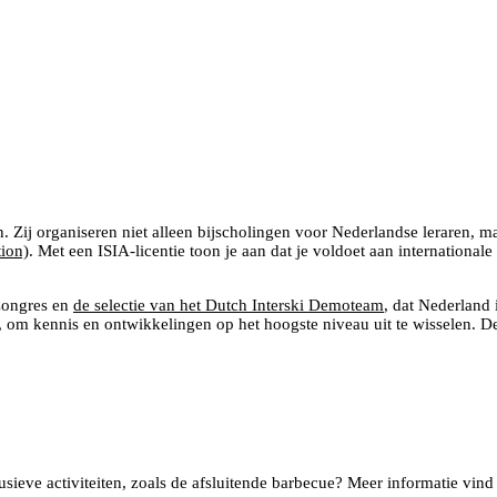
 Zij organiseren niet alleen bijscholingen voor Nederlandse leraren, ma
tion)
. Met een ISIA-licentie toon je aan dat je voldoet aan international
 Congres en
de selectie van het Dutch Interski Demoteam
, dat Nederland 
A, om kennis en ontwikkelingen op het hoogste niveau uit te wisselen. 
sieve activiteiten, zoals de afsluitende barbecue? Meer informatie vind