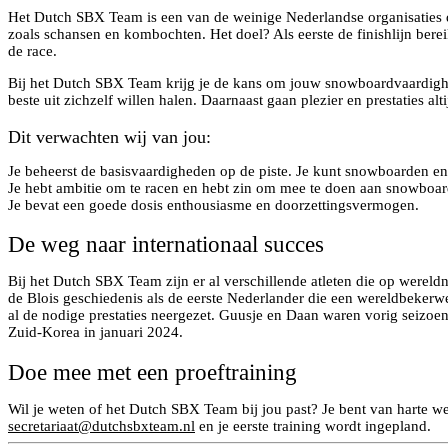
Het Dutch SBX Team is een van de weinige Nederlandse organisaties die
zoals schansen en kombochten. Het doel? Als eerste de finishlijn berei
de race.
Bij het Dutch SBX Team krijg je de kans om jouw snowboardvaardighede
beste uit zichzelf willen halen. Daarnaast gaan plezier en prestaties alt
Dit verwachten wij van jou:
Je beheerst de basisvaardigheden op de piste. Je kunt snowboarden en wi
Je hebt ambitie om te racen en hebt zin om mee te doen aan snowboar
Je bevat een goede dosis enthousiasme en doorzettingsvermogen.
De weg naar internationaal succes
Bij het Dutch SBX Team zijn er al verschillende atleten die op werel
de Blois geschiedenis als de eerste Nederlander die een wereldbeker
al de nodige prestaties neergezet. Guusje en Daan waren vorig seizoe
Zuid-Korea in januari 2024.
Doe mee met een proeftraining
Wil je weten of het Dutch SBX Team bij jou past? Je bent van harte we
secretariaat@dutchsbxteam.nl
en je eerste training wordt ingepland.