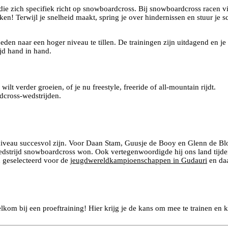
 zich specifiek richt op snowboardcross. Bij snowboardcross racen vier
ken! Terwijl je snelheid maakt, spring je over hindernissen en stuur je 
n naar een hoger niveau te tillen. De trainingen zijn uitdagend en je 
ijd hand in hand.
lt verder groeien, of je nu freestyle, freeride of all-mountain rijdt.
dcross-wedstrijden.
dniveau succesvol zijn. Voor Daan Stam, Guusje de Booy en Glenn de Blo
wedstrijd snowboardcross won. Ook vertegenwoordigde hij ons land tij
n geselecteerd voor de
jeugdwereldkampioenschappen in Gudauri
en da
lkom bij een proeftraining! Hier krijg je de kans om mee te trainen en 