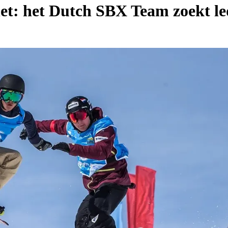
let: het Dutch SBX Team zoekt l