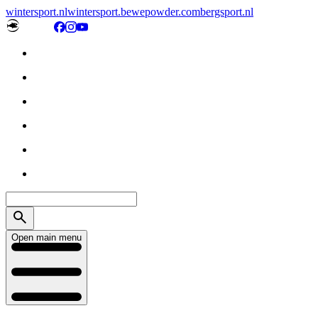
wintersport.nl
wintersport.be
wepowder.com
bergsport.nl
Open main menu