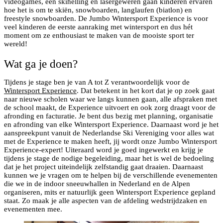
videogames, een skihelling en lasergeweren gaan kinderen ervaren
hoe het is om te skiën, snowboarden, langlaufen (biatlon) en
freestyle snowboarden. De Jumbo Wintersport Experience is voor
veel kinderen de eerste aanraking met wintersport en dus hét
moment om ze enthousiast te maken van de mooiste sport ter
wereld!
Wat ga je doen?
Tijdens je stage ben je van A tot Z verantwoordelijk voor de
Wintersport Experience
. Dat betekent in het kort dat je op zoek gaat
naar nieuwe scholen waar we langs kunnen gaan, alle afspraken met
de school maakt, de Experience uitvoert en ook zorg draagt voor de
afronding en facturatie. Je bent dus bezig met planning, organisatie
en afronding van elke Wintersport Experience. Daarnaast word je het
aanspreekpunt vanuit de Nederlandse Ski Vereniging voor alles wat
met de Experience te maken heeft, jij wordt onze Jumbo Wintersport
Experience-expert! Uiteraard word je goed ingewerkt en krijg je
tijdens je stage de nodige begeleiding, maar het is wel de bedoeling
dat je het project uiteindelijk zelfstandig gaat draaien. Daarnaast
kunnen we je vragen om te helpen bij de verschillende evenementen
die we in de indoor sneeuwhallen in Nederland en de Alpen
organiseren, mits er natuurlijk geen Wintersport Experience gepland
staat. Zo maak je alle aspecten van de afdeling wedstrijdzaken en
evenementen mee.