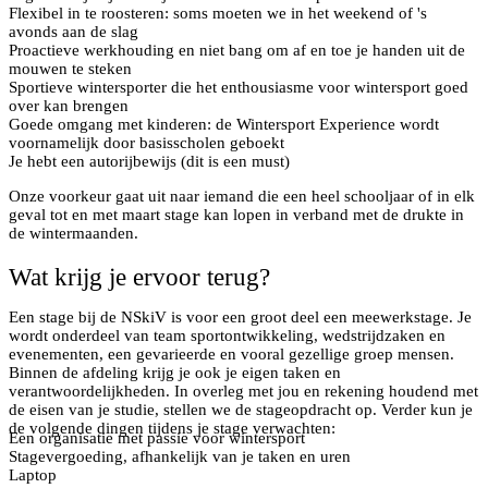
Flexibel in te roosteren: soms moeten we in het weekend of 's
avonds aan de slag
Proactieve werkhouding en niet bang om af en toe je handen uit de
mouwen te steken
Sportieve wintersporter die het enthousiasme voor wintersport goed
over kan brengen
Goede omgang met kinderen: de Wintersport Experience wordt
voornamelijk door basisscholen geboekt
Je hebt een autorijbewijs (dit is een must)
Onze voorkeur gaat uit naar iemand die een heel schooljaar of in elk
geval tot en met maart stage kan lopen in verband met de drukte in
de wintermaanden.
Wat krijg je ervoor terug?
Een stage bij de NSkiV is voor een groot deel een meewerkstage. Je
wordt onderdeel van team sportontwikkeling, wedstrijdzaken en
evenementen, een gevarieerde en vooral gezellige groep mensen.
Binnen de afdeling krijg je ook je eigen taken en
verantwoordelijkheden. In overleg met jou en rekening houdend met
de eisen van je studie, stellen we de stageopdracht op. Verder kun je
de volgende dingen tijdens je stage verwachten:
Een organisatie met passie voor wintersport
Stagevergoeding, afhankelijk van je taken en uren
Laptop