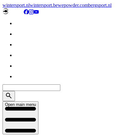
wintersport.nl
wintersport.be
wepowder.com
bergsport.nl
Open main menu