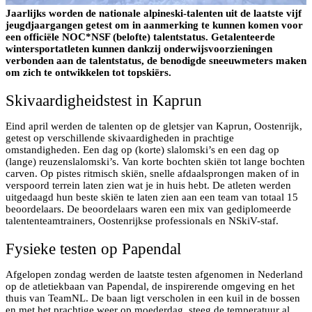
Jaarlijks worden de nationale alpineski-talenten uit de laatste vijf
jeugdjaargangen getest om in aanmerking te kunnen komen voor
een officiële NOC*NSF (belofte) talentstatus. Getalenteerde
wintersportatleten kunnen dankzij onderwijsvoorzieningen
verbonden aan de talentstatus, de benodigde sneeuwmeters maken
om zich te ontwikkelen tot topskiërs.
Skivaardigheidstest in Kaprun
Eind april werden de talenten op de gletsjer van Kaprun, Oostenrijk,
getest op verschillende skivaardigheden in prachtige
omstandigheden. Een dag op (korte) slalomski’s en een dag op
(lange) reuzenslalomski’s. Van korte bochten skiën tot lange bochten
carven. Op pistes ritmisch skiën, snelle afdaalsprongen maken of in
verspoord terrein laten zien wat je in huis hebt. De atleten werden
uitgedaagd hun beste skiën te laten zien aan een team van totaal 15
beoordelaars. De beoordelaars waren een mix van gediplomeerde
talententeamtrainers, Oostenrijkse professionals en NSkiV-staf.
Fysieke testen op Papendal
Afgelopen zondag werden de laatste testen afgenomen in Nederland
op de atletiekbaan van Papendal, de inspirerende omgeving en het
thuis van TeamNL. De baan ligt verscholen in een kuil in de bossen
en met het prachtige weer op moederdag, steeg de temperatuur al