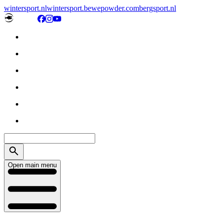
wintersport.nl
wintersport.be
wepowder.com
bergsport.nl
Open main menu