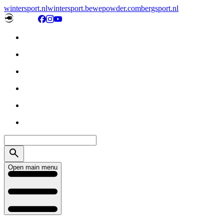
wintersport.nl
wintersport.be
wepowder.com
bergsport.nl
Open main menu