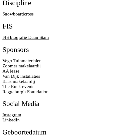
Discipline
Snowboardcross
FIS
FIS biografie Daan Stam
Sponsors
Vego Tuinmaterialen
Zoomer makelaardij
AA lease
Van Dijk installaties
Baas makelaardij
The Rock events
Reggeborgh Foundation
Social Media
Instagram
LinkedIn
Geboortedatum