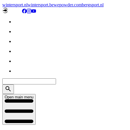
wintersport.nl
wintersport.be
wepowder.com
bergsport.nl
Open main menu