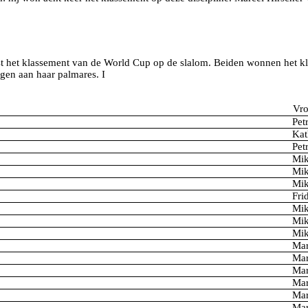
 het klassement van de World Cup op de slalom. Beiden wonnen het klas
en aan haar palmares. I
Vr
Pet
Kat
Pet
Mik
Mik
Mik
Fri
Mik
Mik
Mik
Mar
Mar
Mar
Mar
Mar
Mar