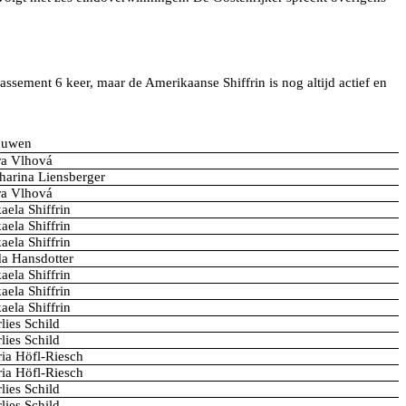
sement 6 keer, maar de Amerikaanse Shiffrin is nog altijd actief en
ouwen
ra Vlhová
harina Liensberger
ra Vlhová
aela Shiffrin
aela Shiffrin
aela Shiffrin
da Hansdotter
aela Shiffrin
aela Shiffrin
aela Shiffrin
lies Schild
lies Schild
ia Höfl-Riesch
ia Höfl-Riesch
lies Schild
lies Schild