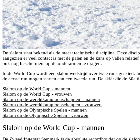
De slalom staat bekend als de meest technische discipline. Deze discip
aangezien er veel contact is met de palen en de kans op vallen relat
ook nog beschermers op de onderarmen te dragen.
In de World Cup wordt een slalomwedstrijd over twee runs geskied. I
de eerste run mogen starten aan een tweede run. De skiër die de 30e tijd 
Slalom op de World Cup - mannen
Slalom op de World Cup - vrouwen
Slalom op de wereldkampioenschappen - mannen
Slalom op de wereldkampioenschappen - vrouwen
Slalom op de Olympische Spelen - mannen
Slalom op de Olympische Spelen - vrouwen
Slalom op de World Cup - mannen
De Zweed Ingemar Stenmark is de absolute recordhouder op de slalom: