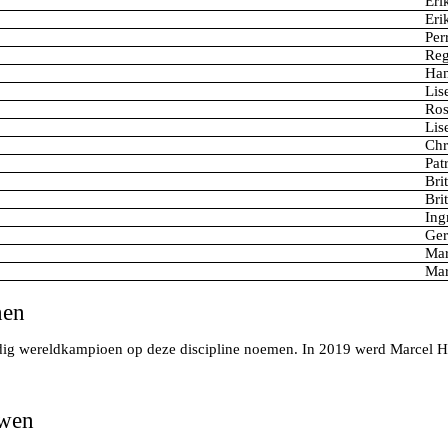
Eri
Eri
Per
Reg
Han
Lis
Ros
Lis
Chr
Pat
Bri
Bri
Ing
Ger
Mar
Mar
nen
dig wereldkampioen op deze discipline noemen. In 2019 werd Marcel H
uwen