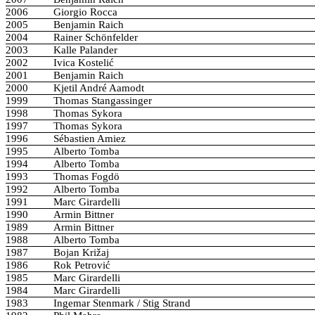
2006
Giorgio Rocca
2005
Benjamin Raich
2004
Rainer Schönfelder
2003
Kalle Palander
2002
Ivica Kostelić
2001
Benjamin Raich
2000
Kjetil André Aamodt
1999
Thomas Stangassinger
1998
Thomas Sykora
1997
Thomas Sykora
1996
Sébastien Amiez
1995
Alberto Tomba
1994
Alberto Tomba
1993
Thomas Fogdö
1992
Alberto Tomba
1991
Marc Girardelli
1990
Armin Bittner
1989
Armin Bittner
1988
Alberto Tomba
1987
Bojan Križaj
1986
Rok Petrović
1985
Marc Girardelli
1984
Marc Girardelli
1983
Ingemar Stenmark / Stig Strand