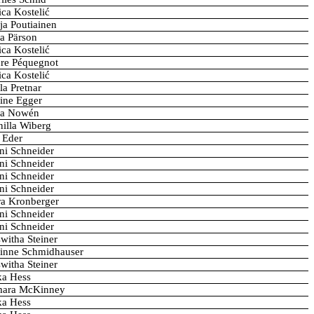
ica Kostelić
ja Poutiainen
a Pärson
ica Kostelić
re Péquegnot
ica Kostelić
la Pretnar
ine Egger
va Nowén
nilla Wiberg
i Eder
ni Schneider
ni Schneider
ni Schneider
ni Schneider
ra Kronberger
ni Schneider
ni Schneider
witha Steiner
inne Schmidhauser
witha Steiner
ka Hess
mara McKinney
ka Hess