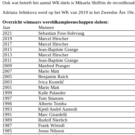
Ook wat betreft het aantal WK-titels is Mikaela Shiffrin de recordhou
Adriana Jelinkova werd op het WK van 2019 in het Zweedse Åre 19e.
Overzicht winnaars wereldkampioenschappen slalom:
Jaar
Mannen
2021
Sebastian Foss-Solevaag
2019
Marcel Hirscher
2017
Marcel Hirscher
2015
Jean-Baptiste Grange
2013
Marcel Hirscher
2011
Jean-Baptiste Grange
2009
Manfred Pranger
2007
Mario Matt
2005
Benjamin Raich
2003
Ivica Kostelić
2001
Mario Matt
1999
Kalle Palander
1997
Tom Stiansen
1996
Alberto Tomba
1993
Kjetil André Aamodt
1991
Marc Girardelli
1989
Rudolf Nierlich
1987
Frank Wörndl
1985
Jonas Nilsson