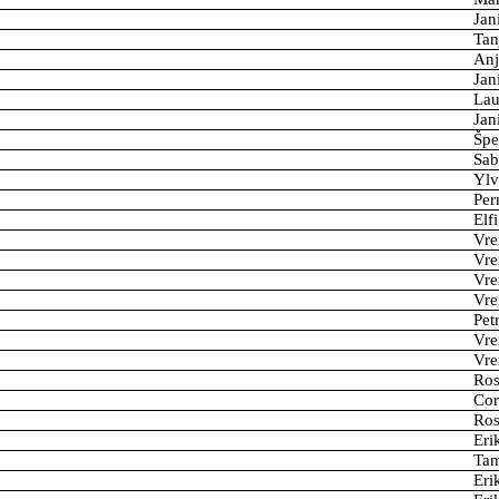
Jan
Tan
Anj
Jan
Lau
Jan
Špe
Sab
Yl
Per
Elf
Vre
Vre
Vre
Vre
Pet
Vre
Vre
Ros
Cor
Ros
Eri
Ta
Eri