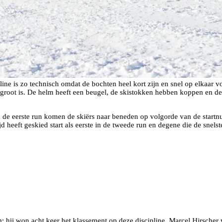
line is zo technisch omdat de bochten heel kort zijn en snel op elkaar 
ief groot is. De helm heeft een beugel, de skistokken hebben koppen en
n de eerste run komen de skiërs naar beneden op volgorde van de start
heeft geskied start als eerste in de tweede run en degene die de snelste t
 hij won acht keer het klassement op deze discipline. Marcel Hirscher 