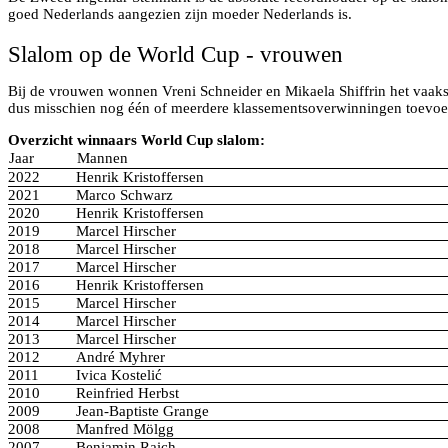
goed Nederlands aangezien zijn moeder Nederlands is.
Slalom op de World Cup - vrouwen
Bij de vrouwen wonnen Vreni Schneider en Mikaela Shiffrin het vaakst
dus misschien nog één of meerdere klassementsoverwinningen toevoeg
Overzicht winnaars World Cup slalom:
Jaar
Mannen
2022
Henrik Kristoffersen
2021
Marco Schwarz
2020
Henrik Kristoffersen
2019
Marcel Hirscher
2018
Marcel Hirscher
2017
Marcel Hirscher
2016
Henrik Kristoffersen
2015
Marcel Hirscher
2014
Marcel Hirscher
2013
Marcel Hirscher
2012
André Myhrer
2011
Ivica Kostelić
2010
Reinfried Herbst
2009
Jean-Baptiste Grange
2008
Manfred Mölgg
2007
Benjamin Raich