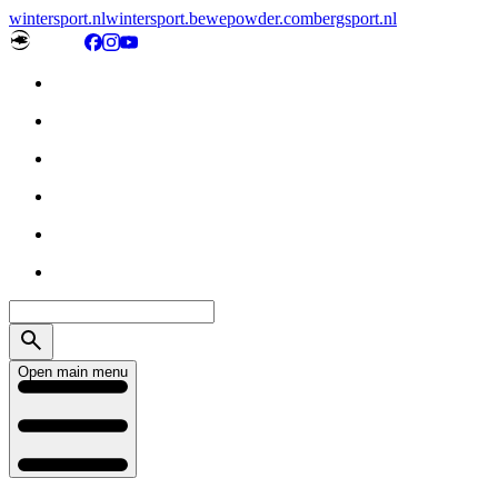
wintersport.nl
wintersport.be
wepowder.com
bergsport.nl
Open main menu