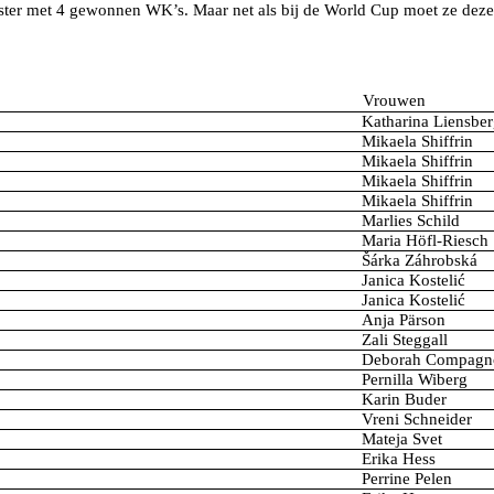
dster met 4 gewonnen WK’s. Maar net als bij de World Cup moet ze deze 
Vrouwen
Katharina Liensber
Mikaela Shiffrin
Mikaela Shiffrin
Mikaela Shiffrin
Mikaela Shiffrin
Marlies Schild
Maria Höfl-Riesch
Šárka Záhrobská
Janica Kostelić
Janica Kostelić
Anja Pärson
Zali Steggall
Deborah Compagn
Pernilla Wiberg
Karin Buder
Vreni Schneider
Mateja Svet
Erika Hess
Perrine Pelen