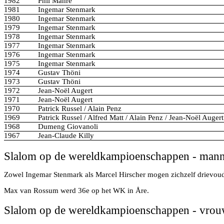
1982
Phil Mahre
1981
Ingemar Stenmark
1980
Ingemar Stenmark
1979
Ingemar Stenmark
1978
Ingemar Stenmark
1977
Ingemar Stenmark
1976
Ingemar Stenmark
1975
Ingemar Stenmark
1974
Gustav Thöni
1973
Gustav Thöni
1972
Jean-Noël Augert
1971
Jean-Noël Augert
1970
Patrick Russel / Alain Penz
1969
Patrick Russel / Alfred Matt / Alain Penz / Jean-Noël Augert
1968
Dumeng Giovanoli
1967
Jean-Claude Killy
Slalom op de wereldkampioenschappen - man
Zowel Ingemar Stenmark als Marcel Hirscher mogen zichzelf drievou
Max van Rossum werd 36e op het WK in Åre.
Slalom op de wereldkampioenschappen - vro