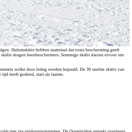
volgen. Slalomskiërs hebben materiaal dat extra bescherming geeft
 de skiërs dragen beenbeschermers. Sommige skiërs kiezen ervoor om
nummers welke door loting worden bepaald. De 30 snelste skiërs van
ijd heeft geskied, start als laatste.
volgt met zes eindoverwinningen. De Oostenrijker spreekt overigens