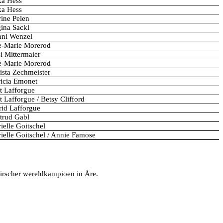
ka Hess
ka Hess
rine Pelen
ina Sackl
ni Wenzel
e-Marie Morerod
i Mittermaier
e-Marie Morerod
ista Zechmeister
ricia Emonet
tt Lafforgue
tt Lafforgue / Betsy Clifford
rid Lafforgue
trud Gabl
ielle Goitschel
ielle Goitschel / Annie Famose
irscher wereldkampioen in Åre.