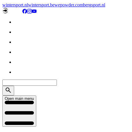
wintersport.nl
wintersport.be
wepowder.com
bergsport.nl
Open main menu