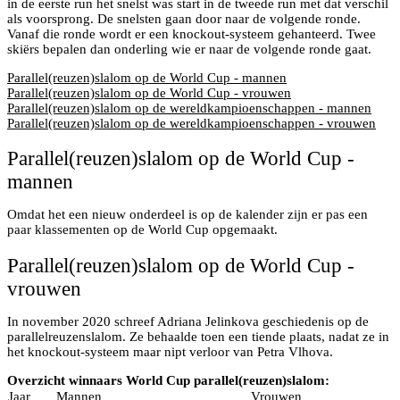
in de eerste run het snelst was start in de tweede run met dat verschil
als voorsprong. De snelsten gaan door naar de volgende ronde.
Vanaf die ronde wordt er een knockout-systeem gehanteerd. Twee
skiërs bepalen dan onderling wie er naar de volgende ronde gaat.
Parallel(reuzen)slalom op de World Cup - mannen
Parallel(reuzen)slalom op de World Cup - vrouwen
Parallel(reuzen)slalom op de wereldkampioenschappen - mannen
Parallel(reuzen)slalom op de wereldkampioenschappen - vrouwen
Parallel(reuzen)slalom op de World Cup -
mannen
Omdat het een nieuw onderdeel is op de kalender zijn er pas een
paar klassementen op de World Cup opgemaakt.
Parallel(reuzen)slalom op de World Cup -
vrouwen
In november 2020 schreef Adriana Jelinkova geschiedenis op de
parallelreuzenslalom. Ze behaalde toen een tiende plaats, nadat ze in
het knockout-systeem maar nipt verloor van Petra Vlhova.
Overzicht winnaars World Cup parallel(reuzen)slalom:
Jaar
Mannen
Vrouwen