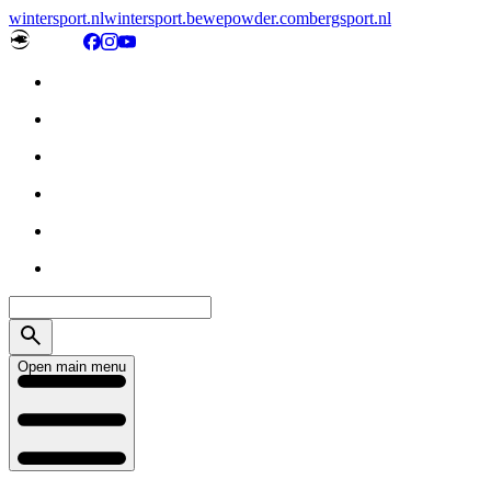
wintersport.nl
wintersport.be
wepowder.com
bergsport.nl
Open main menu