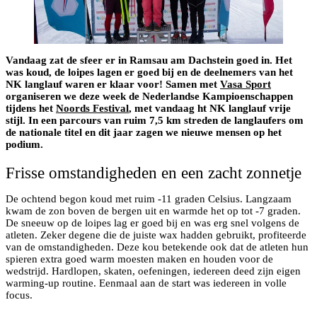
Vandaag zat de sfeer er in Ramsau am Dachstein goed in. Het
was koud, de loipes lagen er goed bij en de deelnemers van het
NK langlauf waren er klaar voor! Samen met
Vasa Sport
organiseren we deze week de Nederlandse Kampioenschappen
tijdens het
Noords Festival
, met vandaag ht NK langlauf vrije
stijl. In een parcours van ruim 7,5 km streden de langlaufers om
de nationale titel en dit jaar zagen we nieuwe mensen op het
podium.
Frisse omstandigheden en een zacht zonnetje
De ochtend begon koud met ruim -11 graden Celsius. Langzaam
kwam de zon boven de bergen uit en warmde het op tot -7 graden.
De sneeuw op de loipes lag er goed bij en was erg snel volgens de
atleten. Zeker degene die de juiste wax hadden gebruikt, profiteerde
van de omstandigheden. Deze kou betekende ook dat de atleten hun
spieren extra goed warm moesten maken en houden voor de
wedstrijd. Hardlopen, skaten, oefeningen, iedereen deed zijn eigen
warming-up routine. Eenmaal aan de start was iedereen in volle
focus.