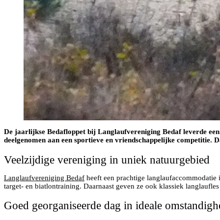
De jaarlijkse Bedafloppet bij Langlaufvereniging Bedaf leverde een
deelgenomen aan een sportieve en vriendschappelijke competitie. Dan
Veelzijdige vereniging in uniek natuurgebied
Langlaufvereniging Bedaf
heeft een prachtige langlaufaccommodatie in
target- en biatlontraining. Daarnaast geven ze ook klassiek langlaufl
Goed georganiseerde dag in ideale omstandig