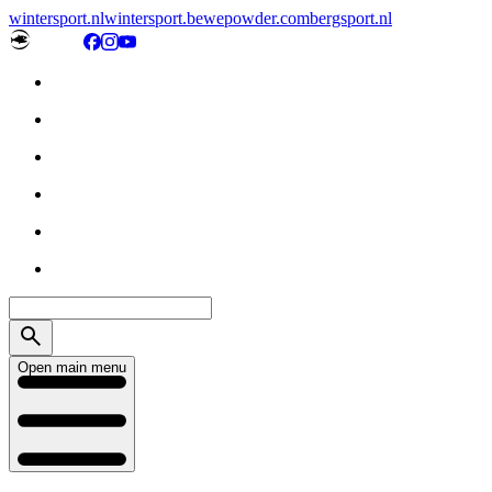
wintersport.nl
wintersport.be
wepowder.com
bergsport.nl
Open main menu