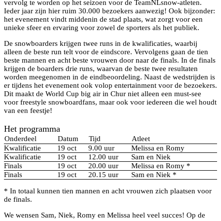
vervolg te worden op het seizoen voor de TeamNLsnow-atleten.
Ieder jaar zijn hier ruim 30.000 bezoekers aanwezig! Ook bijzonder:
het evenement vindt middenin de stad plaats, wat zorgt voor een
unieke sfeer en ervaring voor zowel de sporters als het publiek.
De snowboarders krijgen twee runs in de kwalificaties, waarbij
alleen de beste run telt voor de eindscore. Vervolgens gaan de tien
beste mannen en acht beste vrouwen door naar de finals. In de finals
krijgen de boarders drie runs, waarvan de beste twee resultaten
worden meegenomen in de eindbeoordeling. Naast de wedstrijden is
er tijdens het evenement ook volop entertainment voor de bezoekers.
Dit maakt de World Cup big air in Chur niet alleen een must-see
voor freestyle snowboardfans, maar ook voor iedereen die wel houdt
van een feestje!
Het programma
Onderdeel
Datum
Tijd
Atleet
Kwalificatie
19 oct
9.00 uur
Melissa en Romy
Kwalificatie
19 oct
12.00 uur
Sam en Niek
Finals
19 oct
20.00 uur
Melissa en Romy *
Finals
19 oct
20.15 uur
Sam en Niek *
* In totaal kunnen tien mannen en acht vrouwen zich plaatsen voor
de finals.
We wensen Sam, Niek, Romy en Melissa heel veel succes! Op de