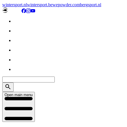
wintersport.nl
wintersport.be
wepowder.com
bergsport.nl
Open main menu