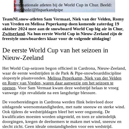
Internationale atleten bij de World Cup in Chur. Beeld:
Buchholz/@fisparkandpipe
TeamNLsnow-atleten Sam Vermaat, Niek van der Velden, Romy
van Vreden en Melissa Peperkamp doen komende zaterdag 19
oktober 2024 mee aan de snowboard World Cup big air in Chur,
Zwitserland
. Na hun eerste World Cup in Nieuw-Zeeland zijn de
freestyle snowboarders klaar voor de volgende uitdaging!
De eerste World Cup van het seizoen in
Nieuw-Zeeland
Het World Cup-seizoen begon officieel in Cardrona, Nieuw-Zeeland,
waar de eerste wedstrijden in de Park & Pipe-snowboarddiscipline
slopestyle plaatsvonden.
Melissa Peperkamp, Niek van der Velden
en Romy van Vreden, waren daar aanwezig om het seizoen te
openen
. Voor Sam Vermaat kwam deze wedstrijd helaas te vroeg
vanwege zijn revalidatie na een langdurige blessure.
De voorbereidingen in Cardrona werden flink beïnvloed door
uitdagende weersomstandigheden, met natte sneeuw en sterke wind.
Ook tijdens de wedstrijddagen bleef het weer ongunstig. De
kwalificaties moesten worden uitgesteld, en toen ze uiteindelijk
doorgingen, kregen de deelnemers te maken met wind, sneeuw en
slecht zicht. Geen ideale omstandigheden voor een wedstrijd.