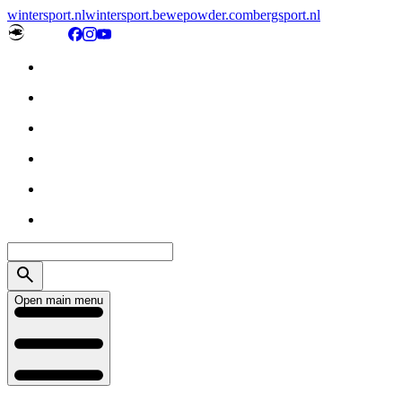
wintersport.nl
wintersport.be
wepowder.com
bergsport.nl
Open main menu