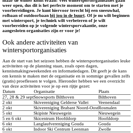
maar de winter komt eraan! Veel wintersportorganisaties gaan
weer open, dus dit is het perfecte moment om te starten met je
voorbereidingen. Je kunt hiervoor terecht bij een sneeuwhal,
rolbaan of outdoorbaan
bij jou in de buurt
. Of je nu wilt beginnen
met wintersport, je techniek wilt verbeteren of je wilt
voorbereiden op je volgende wintersporvakantie, onze
aangesloten organisaties zijn er voor je!
Ook andere activiteiten van
wintersportorganisaties
Aan de start van het seizoen hebben de wintersportorganisaties leuke
activiteiten op de planning staan, zoals open dagen,
kennismakingsweekenden en informatiedagen. Dit geeft je de kans
om kennis te maken met de organisatie en in sommige gevallen zelfs
(gratis) proeflessen te volgen. Hieronder hebben we een overzicht
van deze activiteiten voor je op een rijtje gezet:
Datum
Organisatie
Plaats
27, 28 & 29 sept
Snowsports Bilthoven
Bilthoven
2 okt
Skivereniging Gelderse Vallei
Veenendaal
2 okt
Skivereniging Brabant Noord-Oost
Rosmalen
5 okt
Skipiste Nieuwegein
Nieuwegein
5 en 6 okt
Skicentrum Hoofddorp
Hoofddorp
6 okt
Langlaufvereniging Gouda
Gouda
6 okt
Indoor Ski Centrum Leenman
Zwolle