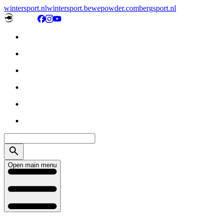
wintersport.nl
wintersport.be
wepowder.com
bergsport.nl
Open main menu