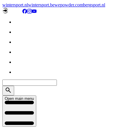
wintersport.nl
wintersport.be
wepowder.com
bergsport.nl
Open main menu