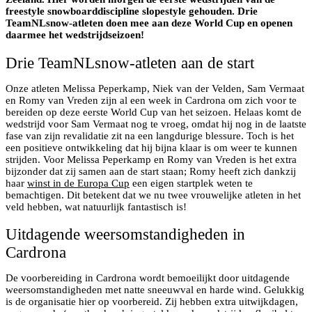
freestyle snowboarddiscipline slopestyle gehouden. Drie
TeamNLsnow-atleten doen mee aan deze World Cup en openen
daarmee het wedstrijdseizoen!
Drie TeamNLsnow-atleten aan de start
Onze atleten Melissa Peperkamp, Niek van der Velden, Sam Vermaat
en Romy van Vreden zijn al een week in Cardrona om zich voor te
bereiden op deze eerste World Cup van het seizoen. Helaas komt de
wedstrijd voor Sam Vermaat nog te vroeg, omdat hij nog in de laatste
fase van zijn revalidatie zit na een langdurige blessure. Toch is het
een positieve ontwikkeling dat hij bijna klaar is om weer te kunnen
strijden. Voor Melissa Peperkamp en Romy van Vreden is het extra
bijzonder dat zij samen aan de start staan; Romy heeft zich dankzij
haar
winst in de Europa Cup
een eigen startplek weten te
bemachtigen. Dit betekent dat we nu twee vrouwelijke atleten in het
veld hebben, wat natuurlijk fantastisch is!
Uitdagende weersomstandigheden in
Cardrona
De voorbereiding in Cardrona wordt bemoeilijkt door uitdagende
weersomstandigheden met natte sneeuwval en harde wind. Gelukkig
is de organisatie hier op voorbereid. Zij hebben extra uitwijkdagen,